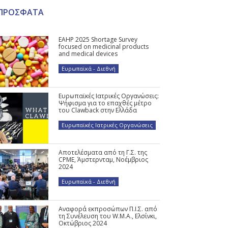
ΠΡΟΣΦΑΤΑ
EAHP 2025 Shortage Survey
focused on medicinal products
and medical devices
Ευρωπαϊκά - Διεθνή
Ευρωπαϊκές Ιατρικές Οργανώσεις:
Ψήφισμα για το επαχθές μέτρο
του Clawback στην Ελλάδα
Ευρωπαϊκές Ιατρικές Οργανώσεις
Αποτελέσματα από τη Γ.Σ. της
CPME, Άμστερνταμ, Νοέμβριος
2024
Ευρωπαϊκά - Διεθνή
Αναφορά εκπροσώπων Π.Ι.Σ. από
τη Συνέλευση του W.M.A., Ελσίνκι,
Οκτώβριος 2024