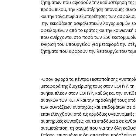
ζητημάτων που αφορούν την καθυστέρηση της 
προσωπικού, την καθυστέρηση απονομής συντάξ
και την ταλαιπωρία εξυπηρέτησης των ασφαλισμ
την εκκαθάριση ασφαλιστικών λογαριασμών ε
οφειλομένων από το κράτος και την κοινωνική 
που ανέρχονται στο ποσό των 250 εκατομμυρί
έγκριση του υπουργείου για μεταφορά την στέ
ζητήματα που αφορούν την λειτουργία του ταμε
-Οσον αφορά τα Κέντρα Πιστοποίησης Αναπηρία
μεταφορά της διαχείρισής τους στον ΕΟΠΥΥ, τη
ανήκει πλέον στον ΕΟΠΥΥ, καθώς και την αντί
αναγκών των ΚΕΠΑ και την πρόσληψή τους από
των συντάξεων αναπηρίας και επιδομάτων σε ό
επανελεγχθούν από τις αρμόδιες υγειονομικές ε
αναπηρικές συντάξεις και τα επιδόματα σε ανθ
αντιμετώπιση, τη στιγμή που για την όλη καθυσ
Επίσης, επισημάναμε ότι απαιτείται πρόσληψη