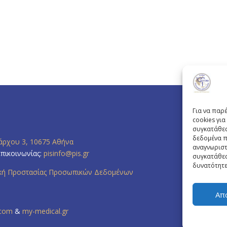
Για να παρ
cookies γι
συγκατάθεσ
δεδομένα π
άρχου 3, 10675 Αθήνα
αναγνωριστ
επικοινωνίας:
pisinfo@pis.gr
συγκατάθεσ
δυνατότητε
ική Προστασίας Προσωπικών Δεδομένων
Απ
.com
&
my-medical.gr