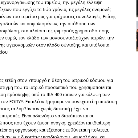
μηχανοργάνωσης του ταμείου, την μεγάλη έλλειψη
εων που εγγίζει τα δύο χρόνια, τις μεγάλες αναμονές
ένων του ταμείου μας για τρέχουσες συναλλαγές. Επίσης
ργοδοτών και ασφαλισμένων, την απόδοση των
ασφάλιση, στα πλαίσια της τριμερούς χρηματοδότησης
ων ευρώ, τον κλάδο των μονοσυνταξιούχων ιατρών, την
γης υγειονομικών στον κλάδο σύνταξης, και υπόλοιπα
ίου.
ς ετέθη στον Υπουργό η θέση του ιατρικού κόσμου για
 στιγμή που το ιατρικό προσωπικό που χρησιμοποιείται
θεση πρόσληψης από το ΙΚΑ 400 ιατρών για κάλυψη των
 τον ΕΟΠΥΥ. Επιπλέον ζητήσαμε να συνεχιστεί η απόδοση
σους τα λαμβάνουν χωρίς διακοπή μέχρι να
πιτροπές. Είναι αδιανόητο να διακόπτονται οι
ρώπους που έχουν άμεση ανάγκη, χρειάζονται ιδιαίτερη
τέρηση οργάνωσης και εξέτασης ευθύνεται η πολιτεία.
 επίμαχων ειδικοτήτων καρδιολόγου, νευρολόγου και