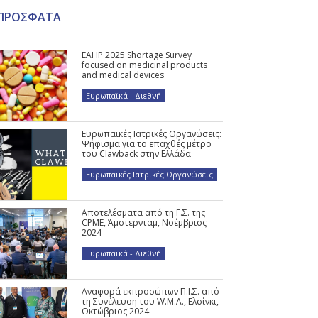
ΠΡΟΣΦΑΤΑ
EAHP 2025 Shortage Survey
focused on medicinal products
and medical devices
Ευρωπαϊκά - Διεθνή
Ευρωπαϊκές Ιατρικές Οργανώσεις:
Ψήφισμα για το επαχθές μέτρο
του Clawback στην Ελλάδα
Ευρωπαϊκές Ιατρικές Οργανώσεις
Αποτελέσματα από τη Γ.Σ. της
CPME, Άμστερνταμ, Νοέμβριος
2024
Ευρωπαϊκά - Διεθνή
Αναφορά εκπροσώπων Π.Ι.Σ. από
τη Συνέλευση του W.M.A., Ελσίνκι,
Οκτώβριος 2024