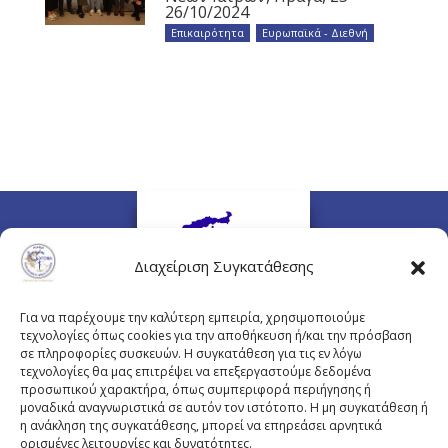
26/10/2024
Επικαιρότητα
,
Ευρωπαϊκά - Διεθνή
Διαχείριση Συγκατάθεσης
Για να παρέχουμε την καλύτερη εμπειρία, χρησιμοποιούμε
τεχνολογίες όπως cookies για την αποθήκευση ή/και την πρόσβαση
σε πληροφορίες συσκευών. Η συγκατάθεση για τις εν λόγω
τεχνολογίες θα μας επιτρέψει να επεξεργαστούμε δεδομένα
προσωπικού χαρακτήρα, όπως συμπεριφορά περιήγησης ή
Πλουτάρχου 3, 10675 Αθήνα
μοναδικά αναγνωριστικά σε αυτόν τον ιστότοπο. Η μη συγκατάθεση ή
Email επικοινωνίας:
pisinfo@pis.gr
η ανάκληση της συγκατάθεσης, μπορεί να επηρεάσει αρνητικά
ορισμένες λειτουργίες και δυνατότητες.