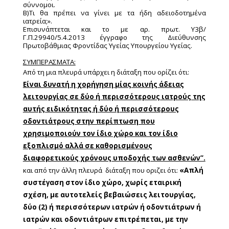
σύννομοι.
Β)Τι θα πρέπει να γίνει με τα ήδη αδειοδοτημένα
ιατρεία;».
Επισυνάπτεται και το με αρ. πρωτ. Υ3β/
Γ.Π.29940/5.4.2013 έγγραφο της Διεύθυνσης
Πρωτοβάθμιας Φροντίδας Υγείας Υπουργείου Υγείας.
ΣΥΜΠΕΡΑΣΜΑΤΑ:
Από τη μια πλευρά υπάρχει η διάταξη που ορίζει ότι:
Είναι δυνατή η χορήγηση μίας κοινής άδειας
λειτουργίας σε δύο ή περισσότερους ιατρούς της
αυτής ειδικότητας ή δύο ή περισσότερους
οδοντιάτρους στην περίπτωση που
χρησιμοποιούν τον ίδιο χώρο και τον ίδιο
εξοπλισμό αλλά σε καθορισμένους
διαφορετικούς χρόνους υποδοχής των ασθενών”.
και από την άλλη πλευρά διάταξη που οριζει ότι:
«Απλή
συστέγαση στον ίδιο χώρο, χωρίς εταιρική
σχέση, με αυτοτελείς βεβαιώσεις λειτουργίας,
δύο (2) ή περισσότερων ιατρών ή οδοντιάτρων ή
ιατρών και οδοντιάτρων επιτρέπεται, με την