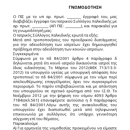
ΓΝΩΜΟΔΟΤΗΣΗ
Ο ΠΙΣ με το υπ αρ. πρωτ. ________ έγγραφό του, μας
διαβιβάζει έγγραφο του Ιατρικού Συλλόγου Χαλκιδικής με
αρ. πρωτ. _________, (ΑΠ ΠΙΣ: _________), και παρακαλεί για
τη γνωμοδότησή μας:
Ο Ιατρικός Σύλλογος Χαλκιδικής ερωτά τα εξής:
Μετά από τροποποιήσεις του προεδρικού διατάγματος
για την αδειοδότηση των ιατρείων έχει δημιουργηθεί
πρόβλημα στην αδειδότηση των κοινών ιατρείων.
Συγκεκριμένα:
Σύμφωνα με το πδ 84/2001 άρθρο 4 παράγραφο δ
δηλώνεται ρητά ότι κοινό ιατρείο δικαιούνται ιατροί της
ίδιας ειδικότητας. Το Μάρτιο του 2012(ΦΕΚ 713/13-3-
2012) τα υπουργείο υγείας με υπουργική απόφαση που
τροποποιεί το πδ 84/2001 σύμφωνα με τον νόμο περί
απελευθέρωσης επαγγέλματος άρει τον συγκεκριμένο
περιορισμό. Το παρόν επιβεβαιώνεται και με απάντηση
του υπουργείου σε σχετικό ερώτημα από τον Ι.Σ.Θ. Το
Νοέμβριο 2012 με την ψήφιση τον νόμου 4093 Άρθρο
71Β4(σελ.561] επαναφέρετε αυτούσια η δ παράγραφος
του πδ 84/2001.Λόγω αυτής της ανακολουθίας του
υπουργείου έχει διαπιστωθεί μετά από τηλεφωνική
επικοινωνία με συλλόγους ότι υπάρχει γενικότερη
σύγχυση επί του θέματος.
Παρακαλούμε
Α) Για ερμηνεία της νομοθεσίας προκειμένου να είμαστε