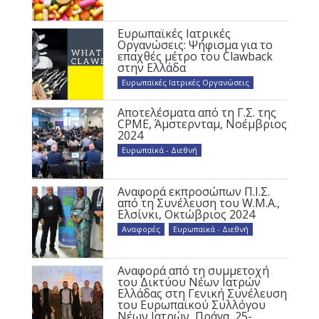
Ευρωπαϊκές Ιατρικές
Οργανώσεις: Ψήφισμα για το
επαχθές μέτρο του Clawback
στην Ελλάδα
Ευρωπαϊκές Ιατρικές Οργανώσεις
Αποτελέσματα από τη Γ.Σ. της
CPME, Άμστερνταμ, Νοέμβριος
2024
Ευρωπαϊκά - Διεθνή
Αναφορά εκπροσώπων Π.Ι.Σ.
από τη Συνέλευση του W.M.A.,
Ελσίνκι, Οκτώβριος 2024
Αναφορές
,
Ευρωπαϊκά - Διεθνή
Αναφορά από τη συμμετοχή
του Δικτύου Νέων Ιατρών
Ελλάδας στη Γενική Συνέλευση
του Ευρωπαϊκού Συλλόγου
Νέων Ιατρών, Πράγα, 25-