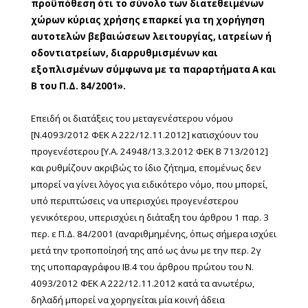
προϋπόθεση ότι το σύνολο των διατεθειμένων
χώρων κύριας χρήσης επαρκεί για τη χορήγηση
αυτοτελών βεβαιώσεων λειτουργίας, ιατρείων ή
οδοντιατρείων, διαρρυθμισμένων και
εξοπλισμένων σύμφωνα με τα παραρτήματα Α και
Β του Π.Δ. 84/2001».
Επειδή οι διατάξεις του μεταγενέστερου νόμου
[Ν.4093/2012 ΦΕΚ Α 222/12.11.2012] κατισχύουν του
προγενέστερου [Υ.Α. 24948/13.3.2012 ΦΕΚ Β 713/2012]
και ρυθμίζουν ακριβώς το ίδιο ζήτημα, επομένως δεν
μπορεί να γίνει λόγος για ειδικότερο νόμο, που μπορεί,
υπό περιπτώσεις να υπερισχύει προγενέστερου
γενικότερου, υπερισχύει η διάταξη του άρθρου 1 παρ. 3
περ. ε Π.Δ. 84/2001 (αναριθμημένης, όπως σήμερα ισχύει
μετά την τροποποίησή της από ως άνω με την περ. 2γ
της υποπαραγράφου ΙΒ.4 του άρθρου πρώτου του Ν.
4093/2012 ΦΕΚ Α 222/12.11.2012 κατά τα ανωτέρω,
δηλαδή μπορεί να χορηγείται μία κοινή άδεια