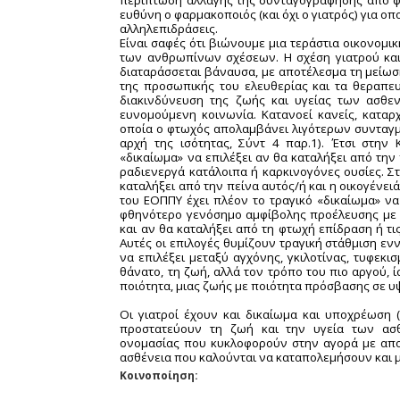
ευθύνη ο φαρμακοποιός (και όχι ο γιατρός) για 
αλληλεπιδράσεις.
Είναι σαφές ότι βιώνουμε μια τεράστια οικονομικ
των ανθρωπίνων σχέσεων. Η σχέση γιατρού και 
διαταράσσεται βάναυσα, με αποτέλεσμα τη μείωση
της προσωπικής του ελευθερίας και τα θεραπευ
διακινδύνευση της ζωής και υγείας των ασθε
ευνομούμενη κοινωνία. Κατανοεί κανείς, καταρχ
οποία ο φτωχός απολαμβάνει λιγότερων συνταγμ
αρχή της ισότητας, Σύντ 4 παρ.1). Έτσι στην 
«δικαίωμα» να επιλέξει αν θα καταλήξει από την
ραδιενεργά κατάλοιπα ή καρκινογόνες ουσίες. Στ
καταλήξει από την πείνα αυτός/ή και η οικογένε
του ΕΟΠΠΥ έχει πλέον το τραγικό «δικαίωμα» να
φθηνότερο γενόσημο αμφίβολης προέλευσης με ό,
και αν θα καταλήξει από τη φτωχή επίδραση ή τ
Αυτές οι επιλογές θυμίζουν τραγική στάθμιση ε
να επιλέξει μεταξύ αγχόνης, γκιλοτίνας, τυφεκι
θάνατο, τη ζωή, αλλά τον τρόπο του πιο αργού, 
ποιότητα, μιας ζωής με ποιότητα πρόσβασης σε 
Οι γιατροί έχουν και δικαίωμα και υποχρέωση (
προστατεύουν τη ζωή και την υγεία των ασ
ονομασίας που κυκλοφορούν στην αγορά με αποδ
ασθένεια που καλούνται να καταπολεμήσουν και μ
Κοινοποίηση: