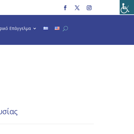
τρικό Επάγγελμα
υσίας