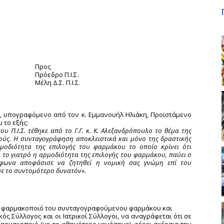
Προς
Πρόεδρο Π.Ι.Σ.
Μέλη Δ.Σ. Π.Ι.Σ.
ο, υπογραφόμενο από τον κ. Εμμανουήλ Ηλιάκη, Προϊστάμενο
 το εξής:
ου Π.Ι.Σ. τέθηκε από το Γ.Γ. κ. Κ. Αλεξανδρόπουλο το θέμα της
ούς. Η συνταγογράφηση αποκλειστικά και μόνο της δραστικής
μοδιότητα της επιλογής του φαρμάκου το οποίο κρίνει ότι
ό το γιατρό η αρμοδιότητα της επιλογής του φαρμάκου, παύει ο
μόφωνα αποφάσισε να ζητηθεί η νομική σας γνώμη επί του
ε το συντομότερο δυνατόν».
από φαρμακοποιό του συνταγογραφούμενου φαρμάκου και
ός Σύλλογος και οι Ιατρικοί Σύλλογοι, να αναγράφεται ότι σε
ρμακοποιό (με το φθηνότερο γενόσημο) φέρει ακέραια την