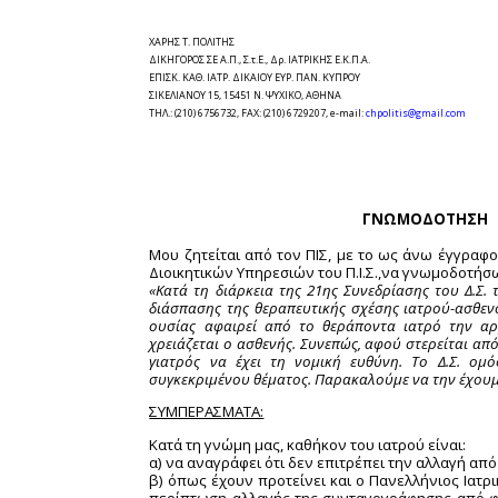
ΧΑΡΗΣ Τ. ΠΟΛΙΤΗΣ
ΔΙΚΗΓΟΡΟΣ ΣΕ Α.Π., Σ.τ.Ε., Δρ. ΙΑΤΡΙΚΗΣ Ε.Κ.Π.Α.
ΕΠΙΣΚ. ΚΑΘ. ΙΑΤΡ. ΔΙΚΑΙΟΥ ΕΥΡ. ΠΑΝ. ΚΥΠΡΟΥ
ΣΙΚΕΛΙΑΝΟΥ 15, 15451 Ν. ΨΥΧΙΚΟ, ΑΘΗΝΑ
ΤΗΛ.: (210) 6756732, FAX: (210) 6729207, e-mail:
chpolitis@gmail.com
ΓΝΩΜΟΔΟΤΗΣΗ
Μου ζητείται από τον ΠΙΣ, με το ως άνω έγγραφ
Διοικητικών Υπηρεσιών του Π.Ι.Σ.,να γνωμοδοτήσω
«Κατά τη διάρκεια της 21ης Συνεδρίασης του Δ.Σ. τ
διάσπασης της θεραπευτικής σχέσης ιατρού-ασθεν
ουσίας αφαιρεί από το θεράποντα ιατρό την αρ
χρειάζεται ο ασθενής. Συνεπώς, αφού στερείται απ
γιατρός να έχει τη νομική ευθύνη. Το Δ.Σ. ο
συγκεκριμένου θέματος. Παρακαλούμε να την έχουμ
ΣΥΜΠΕΡΑΣΜΑΤΑ:
Κατά τη γνώμη μας, καθήκον του ιατρού είναι:
α) να αναγράφει ότι δεν επιτρέπει την αλλαγή 
β) όπως έχουν προτείνει και ο Πανελλήνιος Ιατρικ
περίπτωση αλλαγής της συνταγογράφησης από φα