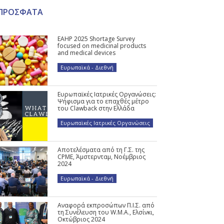
ΠΡΟΣΦΑΤΑ
EAHP 2025 Shortage Survey
focused on medicinal products
and medical devices
Ευρωπαϊκά - Διεθνή
Ευρωπαϊκές Ιατρικές Οργανώσεις:
Ψήφισμα για το επαχθές μέτρο
του Clawback στην Ελλάδα
Ευρωπαϊκές Ιατρικές Οργανώσεις
Αποτελέσματα από τη Γ.Σ. της
CPME, Άμστερνταμ, Νοέμβριος
2024
Ευρωπαϊκά - Διεθνή
Αναφορά εκπροσώπων Π.Ι.Σ. από
τη Συνέλευση του W.M.A., Ελσίνκι,
Οκτώβριος 2024