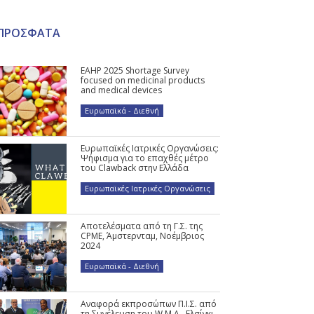
ΠΡΟΣΦΑΤΑ
EAHP 2025 Shortage Survey
focused on medicinal products
and medical devices
Ευρωπαϊκά - Διεθνή
Ευρωπαϊκές Ιατρικές Οργανώσεις:
Ψήφισμα για το επαχθές μέτρο
του Clawback στην Ελλάδα
Ευρωπαϊκές Ιατρικές Οργανώσεις
Αποτελέσματα από τη Γ.Σ. της
CPME, Άμστερνταμ, Νοέμβριος
2024
Ευρωπαϊκά - Διεθνή
Αναφορά εκπροσώπων Π.Ι.Σ. από
τη Συνέλευση του W.M.A., Ελσίνκι,