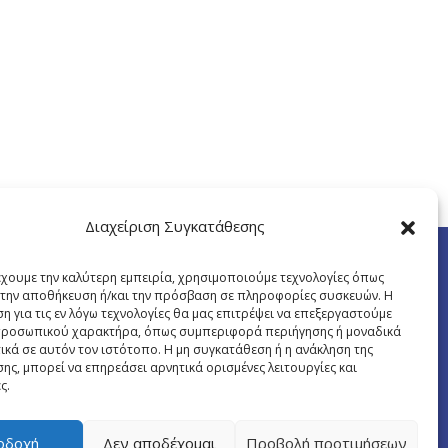
Διαχείριση Συγκατάθεσης
έχουμε την καλύτερη εμπειρία, χρησιμοποιούμε τεχνολογίες όπως
α την αποθήκευση ή/και την πρόσβαση σε πληροφορίες συσκευών. Η
η για τις εν λόγω τεχνολογίες θα μας επιτρέψει να επεξεργαστούμε
ροσωπικού χαρακτήρα, όπως συμπεριφορά περιήγησης ή μοναδικά
ικά σε αυτόν τον ιστότοπο. Η μη συγκατάθεση ή η ανάκληση της
ης, μπορεί να επηρεάσει αρνητικά ορισμένες λειτουργίες και
ς.
οδοχή
Δεν αποδέχομαι
Προβολή προτιμήσεων