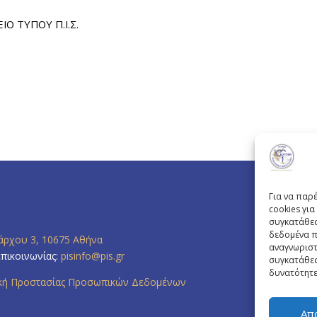
ΙΟ ΤΥΠΟΥ Π.Ι.Σ.
Για να παρ
cookies γι
συγκατάθεσ
δεδομένα π
άρχου 3, 10675 Αθήνα
αναγνωριστ
επικοινωνίας:
pisinfo@pis.gr
συγκατάθεσ
δυνατότητε
ική Προστασίας Προσωπικών Δεδομένων
Απ