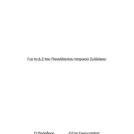
Για το Δ.Σ του Πανελληνίου Ιατρικού Συλλόγου
Ο Πρόεδρος
Ο Γεν.
Γραμματέας