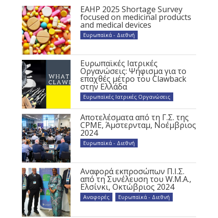
EAHP 2025 Shortage Survey
focused on medicinal products
and medical devices
Ευρωπαϊκά - Διεθνή
Ευρωπαϊκές Ιατρικές
Οργανώσεις: Ψήφισμα για το
επαχθές μέτρο του Clawback
στην Ελλάδα
Ευρωπαϊκές Ιατρικές Οργανώσεις
Αποτελέσματα από τη Γ.Σ. της
CPME, Άμστερνταμ, Νοέμβριος
2024
Ευρωπαϊκά - Διεθνή
Αναφορά εκπροσώπων Π.Ι.Σ.
από τη Συνέλευση του W.M.A.,
Ελσίνκι, Οκτώβριος 2024
Αναφορές
,
Ευρωπαϊκά - Διεθνή