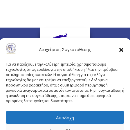
Διαχείριση Συγκατάθεσης
Για να παρέχουμε την καλύτερη εμπειρία, χρησιμοποιούμε
τεχνολογίες όπως cookies για την αποθήκευση ή/και την πρόσβαση
σε πληροφορίες συσκευών. Η συγκατάθεση για τις εν λόγω
τεχνολογίες θα μας επιτρέψει να επεξεργαστούμε δεδομένα
προσωπικού χαρακτήρα, όπως συμπεριφορά περιήγησης ή
Πλουτάρχου 3, 10675 Αθήνα
μοναδικά αναγνωριστικά σε αυτόν τον ιστότοπο. Η μη συγκατάθεση ή
Email επικοινωνίας:
pisinfo@pis.gr
η ανάκληση της συγκατάθεσης, μπορεί να επηρεάσει αρνητικά
ορισμένες λειτουργίες και δυνατότητες.
Πολιτική Προστασίας Προσωπικών Δεδομένων
Αποδοχή