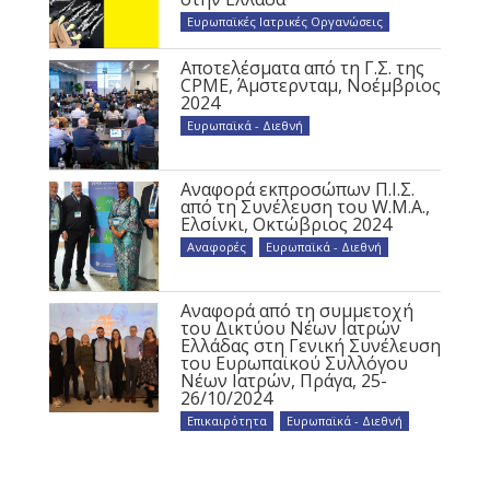
Ευρωπαϊκές Ιατρικές Οργανώσεις
Αποτελέσματα από τη Γ.Σ. της
CPME, Άμστερνταμ, Νοέμβριος
2024
Ευρωπαϊκά - Διεθνή
Αναφορά εκπροσώπων Π.Ι.Σ.
από τη Συνέλευση του W.M.A.,
Ελσίνκι, Οκτώβριος 2024
Αναφορές
,
Ευρωπαϊκά - Διεθνή
Αναφορά από τη συμμετοχή
του Δικτύου Νέων Ιατρών
Ελλάδας στη Γενική Συνέλευση
του Ευρωπαϊκού Συλλόγου
Νέων Ιατρών, Πράγα, 25-
26/10/2024
Επικαιρότητα
,
Ευρωπαϊκά - Διεθνή