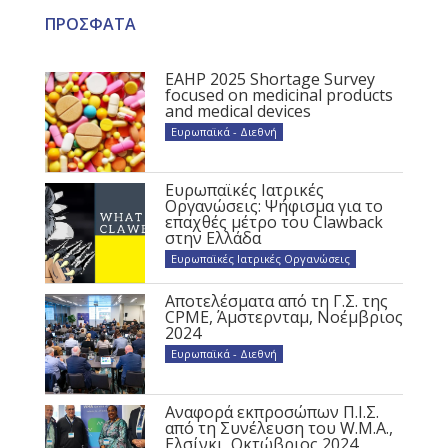
ΠΡΟΣΦΑΤΑ
EAHP 2025 Shortage Survey
focused on medicinal products
and medical devices
Ευρωπαϊκά - Διεθνή
Ευρωπαϊκές Ιατρικές
Οργανώσεις: Ψήφισμα για το
επαχθές μέτρο του Clawback
στην Ελλάδα
Ευρωπαϊκές Ιατρικές Οργανώσεις
Αποτελέσματα από τη Γ.Σ. της
CPME, Άμστερνταμ, Νοέμβριος
2024
Ευρωπαϊκά - Διεθνή
Αναφορά εκπροσώπων Π.Ι.Σ.
από τη Συνέλευση του W.M.A.,
Ελσίνκι, Οκτώβριος 2024