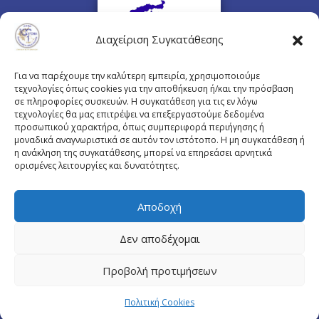
Διαχείριση Συγκατάθεσης
Για να παρέχουμε την καλύτερη εμπειρία, χρησιμοποιούμε
τεχνολογίες όπως cookies για την αποθήκευση ή/και την πρόσβαση
σε πληροφορίες συσκευών. Η συγκατάθεση για τις εν λόγω
τεχνολογίες θα μας επιτρέψει να επεξεργαστούμε δεδομένα
προσωπικού χαρακτήρα, όπως συμπεριφορά περιήγησης ή
Πλουτάρχου 3, 10675 Αθήνα
μοναδικά αναγνωριστικά σε αυτόν τον ιστότοπο. Η μη συγκατάθεση ή
Email επικοινωνίας:
pisinfo@pis.gr
η ανάκληση της συγκατάθεσης, μπορεί να επηρεάσει αρνητικά
ορισμένες λειτουργίες και δυνατότητες.
Πολιτική Προστασίας Προσωπικών Δεδομένων
Αποδοχή
Δεν αποδέχομαι
© Copyright pis.gr 2019 - Designed & Hosted by
Προβολή προτιμήσεων
site4doctor.com
&
my-medical.gr
Πολιτική Cookies