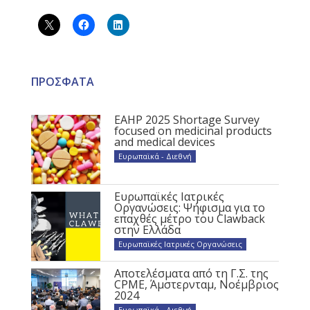
ΠΡΟΣΦΑΤΑ
EAHP 2025 Shortage Survey
focused on medicinal products
and medical devices
Ευρωπαϊκά - Διεθνή
Ευρωπαϊκές Ιατρικές
Οργανώσεις: Ψήφισμα για το
επαχθές μέτρο του Clawback
στην Ελλάδα
Ευρωπαϊκές Ιατρικές Οργανώσεις
Αποτελέσματα από τη Γ.Σ. της
CPME, Άμστερνταμ, Νοέμβριος
2024
Ευρωπαϊκά - Διεθνή