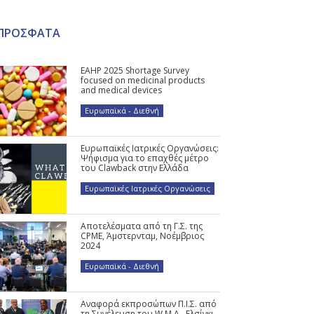
ΠΡΟΣΦΑΤΑ
EAHP 2025 Shortage Survey
focused on medicinal products
and medical devices
Ευρωπαϊκά - Διεθνή
Ευρωπαϊκές Ιατρικές Οργανώσεις:
Ψήφισμα για το επαχθές μέτρο
του Clawback στην Ελλάδα
Ευρωπαϊκές Ιατρικές Οργανώσεις
Αποτελέσματα από τη Γ.Σ. της
CPME, Άμστερνταμ, Νοέμβριος
2024
Ευρωπαϊκά - Διεθνή
Αναφορά εκπροσώπων Π.Ι.Σ. από
τη Συνέλευση του W.M.A., Ελσίνκι,