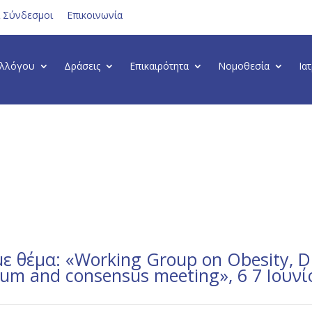
ι Σύνδεσμοι
Επικοινωνία
υλλόγου
Δράσεις
Επικαιρότητα
Νομοθεσία
Ια
θέμα: «Working Group on Obesity, Di
sium and consensus meeting», 6 7 Ιου