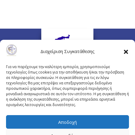
Διαχείριση Συγκατάθεσης
Για να παρέχουμε την καλύτερη εμπειρία, χρησιμοποιούμε
τεχνολογίες όπως cookies για την αποθήκευση ή/και την πρόσβαση
σε πληροφορίες συσκευών. Η συγκατάθεση για τις εν λόγω
τεχνολογίες θα μας επιτρέψει να επεξεργαστούμε δεδομένα
προσωπικού χαρακτήρα, όπως συμπεριφορά περιήγησης ή
Πλουτάρχου 3, 10675 Αθήνα
μοναδικά αναγνωριστικά σε αυτόν τον ιστότοπο. Η μη συγκατάθεση ή
Email επικοινωνίας:
pisinfo@pis.gr
η ανάκληση της συγκατάθεσης, μπορεί να επηρεάσει αρνητικά
ορισμένες λειτουργίες και δυνατότητες.
Πολιτική Προστασίας Προσωπικών Δεδομένων
Αποδοχή