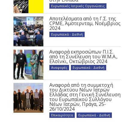
Ευρωπαϊκές Ιατρικές Οργανώσεις
Αποτελέσματα από τη Γ.Σ. της
CPME, Άμστερνταμ, Νοέμβριος
2024
Ευρωπαϊκά - Διεθνή
Αναφορά εκπροσώπων Π.Ι.Σ.
από τη Συνέλευση του W.M.A.,
Ελσίνκι, Οκτώβριος 2024
Αναφορές
,
Ευρωπαϊκά - Διεθνή
Αναφορά από τη συμμετοχή
του Δικτύου Νέων Ιατρών
Ελλάδας στη Γενική Συνέλευση
του Ευρωπαϊκού Συλλόγου
Νέων Ιατρών, Πράγα, 25-
26/10/2024
Επικαιρότητα
,
Ευρωπαϊκά - Διεθνή