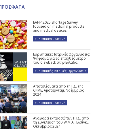
ΠΡΟΣΦΑΤΑ
EAHP 2025 Shortage Survey
focused on medicinal products
and medical devices
Ευρωπαϊκά - Διεθνή
Ευρωπαϊκές Ιατρικές Οργανώσεις:
Ψήφισμα για το επαχθές μέτρο
του Clawback στην Ελλάδα
Ευρωπαϊκές Ιατρικές Οργανώσεις
Αποτελέσματα από τη Γ.Σ. της
CPME, Άμστερνταμ, Νοέμβριος
2024
Ευρωπαϊκά - Διεθνή
Αναφορά εκπροσώπων Π.Ι.Σ. από
τη Συνέλευση του W.M.A., Ελσίνκι,
Οκτώβριος 2024