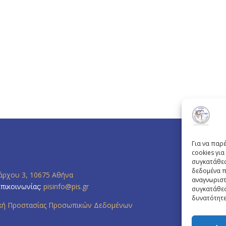
Για να παρ
cookies γι
συγκατάθεσ
δεδομένα π
άρχου 3, 10675 Αθήνα
αναγνωριστ
επικοινωνίας:
pisinfo@pis.gr
συγκατάθεσ
δυνατότητε
ική Προστασίας Προσωπικών Δεδομένων