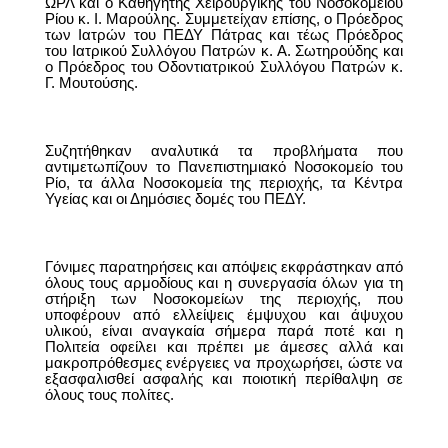
ΩΡΛ και ο Καθηγητής Χειρουργικής του Νοσοκομείου
Ρίου κ. Ι. Μαρούλης. Συμμετείχαν επίσης, ο Πρόεδρος
των Ιατρών του ΠΕΔΥ Πάτρας και τέως Πρόεδρος
του Ιατρικού Συλλόγου Πατρών κ. Α. Σωτηρούδης και
ο Πρόεδρος του Οδοντιατρικού Συλλόγου Πατρών κ.
Γ. Μουτούσης.
Συζητήθηκαν αναλυτικά τα προβλήματα που
αντιμετωπίζουν το Πανεπιστημιακό Νοσοκομείο του
Ρίο, τα άλλα Νοσοκομεία της περιοχής, τα Κέντρα
Υγείας και οι Δημόσιες δομές του ΠΕΔΥ.
Γόνιμες παρατηρήσεις και απόψεις εκφράστηκαν από
όλους τους αρμοδίους και η συνεργασία όλων για τη
στήριξη των Νοσοκομείων της περιοχής, που
υποφέρουν από ελλείψεις έμψυχου και άψυχου
υλικού, είναι αναγκαία σήμερα παρά ποτέ και η
Πολιτεία οφείλει και πρέπει με άμεσες αλλά και
μακροπρόθεσμες ενέργειες να προχωρήσει, ώστε να
εξασφαλισθεί ασφαλής και ποιοτική περίθαλψη σε
όλους τους πολίτες.