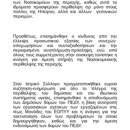
των Νοσοκομείων της περιοχής, καθώς αυτά τα
ιδρύματα προσφέρουν περίθαλψη όχι μόνο στους
πολίτες της Ηπείρου, αλλά και άλλων
γειτονικών
περιοχών.
Προσθέτως, επισημάνθηκε ο κίνδυνος από την
έλλειψη προσωπικού εξαιτίας των συνεχών
αποχωρήσεων και συνταξιοδοτήσεων και την
περιορισμένη αναπλήρωση-πρόσληψη, ενώ από
όλους τους συμμετέχοντες στην σύσκεψη τονίστηκε η
ανάγκη για άμεση στήριξη της Νοσοκομειακής
περίθαλψης της περιοχής.
Στον Ιατρικό Σύλλογο πραγματοποιήθηκε ευρεία
συζήτηση-ενημέρωση για όλο το πλέγμα της
περίθαλψης του δημόσιου και του ιδιωτικού
συστήματος υγείας, επισημάνθηκε η αποδυνάμωση
των Δημόσιων δομών του ΠΕΔΥ, η βίαιη ανατροπή
των εργασιακών σχέσεων των εργαζομένων στις
τέως Μονάδες του ΕΟΠΥΥ και η ανάγκη για την
τακτοποίηση όλων των προβλημάτων τα οποία
δημιουργήθηκαν, καθώς και για την άμεση
ενδυνάμωση των δομών του ΠΕΔΥ.