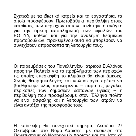
Σχετικά με τα ιδιωτικά ιατρεία και τα εργαστήρια, τα
οποία προσφέρουν Πρωτοβάθμια περίθαλψη στους
κατοίκους των περιοχών αυτών, τονίστηκε η ανάγκη
για την άμεση αποπληρωμή των οφειλών του
ΕΟΠΥΥ, καθώς και για την ανάληψη θεσμικών
πρωτοβουλιών, προκειμένου αυτά να μπορέσουν να
συνεχίσουν απρόσκοπτα τη λειτουργία τους.
Οι παρεμβάσεις του Πανελληνίου Ιατρικού Συλλόγου
προς την Πολιτεία για τα προβλήματα των περιοχών
τις οποίες επεσκέφθη το κλιμάκιο θα είναι άμεσες.
Χωρίς θεωρητικολογίες και κωλυσιεργία πρέπει να
βοηθήσουμε όλοι, προκειμένου – παρά τις μεγάλες
περικοπές των δημοσίων δαπανών υγείας – η
περίθαλψη που προσφέρουμε στον Έλληνα πολίτη
να είναι ασφαλής και η λειτουργία των ιατρών να
είναι αντάξια της προσφοράς τους.
Η επίσκεψη θα συνεχιστεί σήμερα, Δευτέρα 27
Οκτωβρίου, στο Νομό Λαρίσης, με σύσκεψη στο
Πανεπιστημιακό Νοσοκομείο Λάρισας και τον Ιατρικό