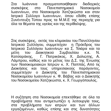
Στα Ιωάννινα πραγματοποιήθηκαν διαδοχικές
συσκέψεις στο Πανεπιστημιακό Νοσοκομείο
Ιωαννίνων, στο Νοσοκομείο Χατζηκώστα και στον
Ιατρικό Σύλλογο Ιωαννίνων, όπου εδόθη επίσης
Συνέντευξη Τύπου προς τα Μ.Μ.Ε της περιοχής για
όλα τα θέματα της υγείας και της περίθαλψης.
Στις συσκέψεις,
εκτός του κλιμακίου του Πανελληνίου
Ιατρικού Συλλόγου, συμμετείχαν
η Πρόεδρος του
Ιατρικού Συλλόγου Ιωαννίνων κα Σ. Τσιάρα και τα
μέλη του Διοικητικού Συμβουλίου κ.κ. Ν.
Κατσαράκης,
Γ. Πατρικάκος, Χ. Δολιώτης, Α.
Λάμπρου, καθώς και το μέλος του Δ.Σ. της Ένωσης
των Νοσοκομειακών Ιατρών κ. Χ. Παππάς. Από τις
Διοικήσεις και τους υπηρεσιακούς παράγοντες,
συμμετείχαν ο Διοικητής του Πανεπιστημιακού
Νοσοκομείου Ιωαννίνων κ. Φ. Βάβας και ο Διοικητής
του Νοσοκομείου Χατζηκώστα, κ. Χ. Γεωργόπουλος.
Η συζήτηση στα Νοσοκομεία επεκτάθηκε σε όλα τα
προβλήματα που αντιμετωπίζει η λειτουργία τους,
στα προβλήματα των ιατρών και των άλλων
εργαζομένων, καθώς επίσης και στις δυνατότητες