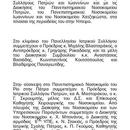
Συλλόγους Πατρών και Ιωαννίνων και με τις
Διοικήσεις του Πανεπιστημιακού Νοσοκομείου
Πατρών, του Πανεπιστημιακού Νοσοκομείου
Ιωαννίνων και του Νοσοκομείου Χατζηκώστα, στα
πλαίσια της περιοδείας του στην Ήπειρο.
Στο κλιμάκιο του Πανελληνίου Ιατρικού Συλλόγου
συμμετέχουν ο Πρόεδρος κ. Μιχάλης Βλασταράκος, ο
Αντιπρόεδρος κ. Γρηγόρης Ροκαδάκης και τα μέλη
του Διοικητικού Συμβουλίου κ.κ. Αναστάσιος
Βασιάδης, Κωνσταντίνος Κουτσόπουλος και
Βλαδίμηρος Παναγιωτίδης.
Στην σύσκεψη στο Πανεπιστημιακό Νοσοκομείο του
Ρίο στην Πάτρα συμμετείχαν η Πρόεδρος του
Ιατρικού Συλλόγου Πατρών, κα Α. Μαστοράκου, ο κ.
Γ. Σκρουμπής, μέλος του Δ.Σ. και Επίκουρος
Καθηγητής Χειρουργικής του Νοσοκομείου. Από
πλευράς της Διοίκησης του Νοσοκομείου και των
Υπηρεσιακών Παραγόντων συμμετείχαν ο Διοικητής
του Νοσοκομείου κ. Χ. Μπονάνος, ο Διοικητής της
ης
αρμόδιας
6
ΥΠΕ, κ. Ν. Στακιάς, ο Πρόεδρος της
Ιατρικής Σχολής Πάτρας, κ. Π. Γκούμας, Καθηγητής