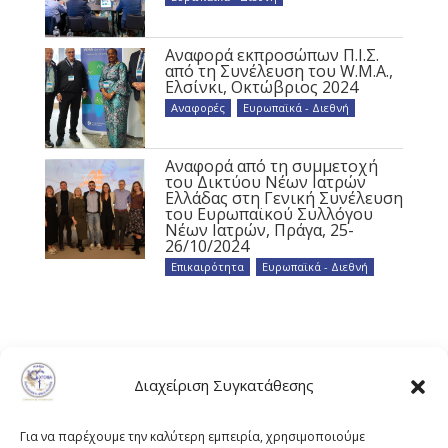
Αναφορά εκπροσώπων Π.Ι.Σ.
από τη Συνέλευση του W.M.A.,
Ελσίνκι, Οκτώβριος 2024
Αναφορές
,
Ευρωπαϊκά - Διεθνή
Αναφορά από τη συμμετοχή
του Δικτύου Νέων Ιατρών
Ελλάδας στη Γενική Συνέλευση
του Ευρωπαϊκού Συλλόγου
Νέων Ιατρών, Πράγα, 25-
26/10/2024
Επικαιρότητα
,
Ευρωπαϊκά - Διεθνή
Διαχείριση Συγκατάθεσης
Για να παρέχουμε την καλύτερη εμπειρία, χρησιμοποιούμε