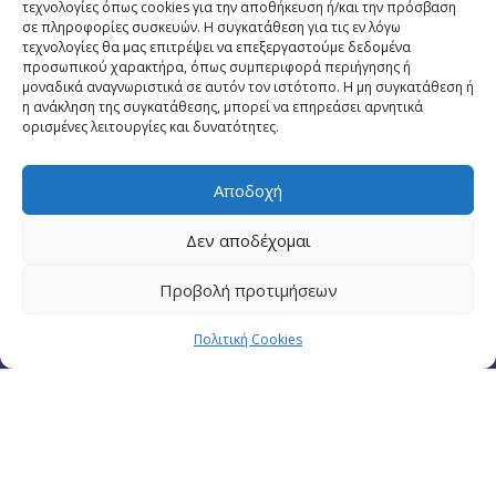
τεχνολογίες όπως cookies για την αποθήκευση ή/και την πρόσβαση
σε πληροφορίες συσκευών. Η συγκατάθεση για τις εν λόγω
τεχνολογίες θα μας επιτρέψει να επεξεργαστούμε δεδομένα
προσωπικού χαρακτήρα, όπως συμπεριφορά περιήγησης ή
μοναδικά αναγνωριστικά σε αυτόν τον ιστότοπο. Η μη συγκατάθεση ή
η ανάκληση της συγκατάθεσης, μπορεί να επηρεάσει αρνητικά
ορισμένες λειτουργίες και δυνατότητες.
Αποδοχή
Πλουτάρχου 3, 10675 Αθήνα
Email επικοινωνίας:
pisinfo@pis.gr
Δεν αποδέχομαι
Πολιτική Προστασίας Προσωπικών Δεδομένων
Προβολή προτιμήσεων
Πολιτική Cookies
© Copyright pis.gr 2019 - Designed & Hosted by
site4doctor.com
&
my-medical.gr