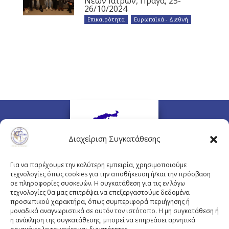
Νέων Ιατρών, Πράγα, 25-
26/10/2024
Επικαιρότητα
,
Ευρωπαϊκά - Διεθνή
Διαχείριση Συγκατάθεσης
Για να παρέχουμε την καλύτερη εμπειρία, χρησιμοποιούμε
τεχνολογίες όπως cookies για την αποθήκευση ή/και την πρόσβαση
σε πληροφορίες συσκευών. Η συγκατάθεση για τις εν λόγω
τεχνολογίες θα μας επιτρέψει να επεξεργαστούμε δεδομένα
προσωπικού χαρακτήρα, όπως συμπεριφορά περιήγησης ή
Πλουτάρχου 3, 10675 Αθήνα
μοναδικά αναγνωριστικά σε αυτόν τον ιστότοπο. Η μη συγκατάθεση ή
Email επικοινωνίας:
pisinfo@pis.gr
η ανάκληση της συγκατάθεσης, μπορεί να επηρεάσει αρνητικά