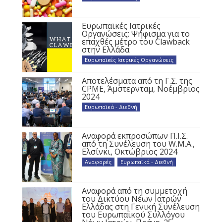
Ευρωπαϊκές Ιατρικές
Οργανώσεις: Ψήφισμα για το
επαχθές μέτρο του Clawback
στην Ελλάδα
Ευρωπαϊκές Ιατρικές Οργανώσεις
Αποτελέσματα από τη Γ.Σ. της
CPME, Άμστερνταμ, Νοέμβριος
2024
Ευρωπαϊκά - Διεθνή
Αναφορά εκπροσώπων Π.Ι.Σ.
από τη Συνέλευση του W.M.A.,
Ελσίνκι, Οκτώβριος 2024
Αναφορές
,
Ευρωπαϊκά - Διεθνή
Αναφορά από τη συμμετοχή
του Δικτύου Νέων Ιατρών
Ελλάδας στη Γενική Συνέλευση
του Ευρωπαϊκού Συλλόγου