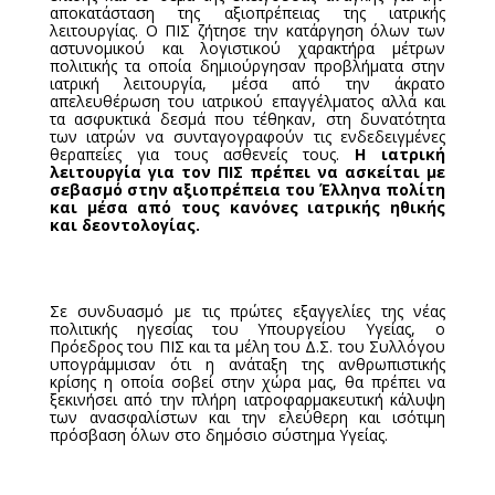
αποκατάσταση της αξιοπρέπειας της ιατρικής
λειτουργίας. Ο ΠΙΣ ζήτησε την κατάργηση όλων των
αστυνομικού και λογιστικού χαρακτήρα μέτρων
πολιτικής τα οποία δημιούργησαν προβλήματα στην
ιατρική λειτουργία, μέσα από την άκρατο
απελευθέρωση του ιατρικού επαγγέλματος αλλά και
τα ασφυκτικά δεσμά που τέθηκαν, στη δυνατότητα
των ιατρών να συνταγογραφούν τις ενδεδειγμένες
θεραπείες για τους ασθενείς τους.
Η ιατρική
λειτουργία για τον ΠΙΣ πρέπει να ασκείται με
σεβασμό στην αξιοπρέπεια του Έλληνα πολίτη
και μέσα από τους κανόνες ιατρικής ηθικής
και δεοντολογίας.
Σε συνδυασμό με τις πρώτες εξαγγελίες της νέας
πολιτικής ηγεσίας του Υπουργείου Υγείας, ο
Πρόεδρος του ΠΙΣ και τα μέλη του Δ.Σ. του Συλλόγου
υπογράμμισαν ότι η ανάταξη της ανθρωπιστικής
κρίσης η οποία σοβεί στην χώρα μας, θα πρέπει να
ξεκινήσει από την πλήρη ιατροφαρμακευτική κάλυψη
των ανασφαλίστων και την ελεύθερη και ισότιμη
πρόσβαση όλων στο δημόσιο σύστημα Υγείας.