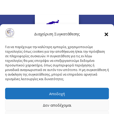
Διαχείριση Συγκατάθεσης
Για να παρέχουμε την καλύτερη εμπειρία, χρησιμοποιούμε
τεχνολογίες όπως cookies για την αποθήκευση ή/και την πρόσβαση
σε πληροφορίες συσκευών. Η συγκατάθεση για τις εν λόγω
τεχνολογίες θα μας επιτρέψει να επεξεργαστούμε δεδομένα
προσωπικού χαρακτήρα, όπως συμπεριφορά περιήγησης ή
Πλουτάρχου 3, 10675 Αθήνα
μοναδικά αναγνωριστικά σε αυτόν τον ιστότοπο. Η μη συγκατάθεση ή
Email επικοινωνίας:
pisinfo@pis.gr
η ανάκληση της συγκατάθεσης, μπορεί να επηρεάσει αρνητικά
ορισμένες λειτουργίες και δυνατότητες.
Πολιτική Προστασίας Προσωπικών Δεδομένων
Αποδοχή
Δεν αποδέχομαι