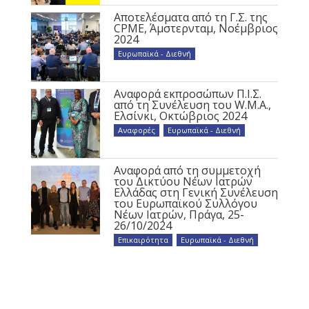
Αποτελέσματα από τη Γ.Σ. της
CPME, Άμστερνταμ, Νοέμβριος
2024
Ευρωπαϊκά - Διεθνή
Αναφορά εκπροσώπων Π.Ι.Σ.
από τη Συνέλευση του W.M.A.,
Ελσίνκι, Οκτώβριος 2024
Αναφορές
,
Ευρωπαϊκά - Διεθνή
Αναφορά από τη συμμετοχή
του Δικτύου Νέων Ιατρών
Ελλάδας στη Γενική Συνέλευση
του Ευρωπαϊκού Συλλόγου
Νέων Ιατρών, Πράγα, 25-
26/10/2024
Επικαιρότητα
,
Ευρωπαϊκά - Διεθνή