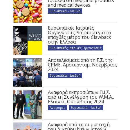
focused on medicinal products
and medical devices
Ευρωπαϊκά - Διεθνή
Ευρωπαϊκές Ιατρικές
Οργανώσεις: Ψήφισμα για το
επαχθές μέτρο του Clawback
στην Ελλάδα
Ευρωπαϊκές Ιατρικές Οργανώσεις
Αποτελέσματα από τη Γ.Σ. της
CPME, Άμστερνταμ, Νοέμβριος
2024
Ευρωπαϊκά - Διεθνή
Αναφορά εκπροσώπων Π.Ι.Σ.
από τη Συνέλευση του W.M.A.,
Ελσίνκι, Οκτώβριος 2024
Αναφορές
,
Ευρωπαϊκά - Διεθνή
Αναφορά από τη συμμετοχή
του Δικτύου Νέων Ιατρών