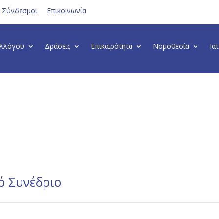
ι Σύνδεσμοι
Επικοινωνία
υλλόγου
Δράσεις
Επικαιρότητα
Νομοθεσία
Ια
ό Συνέδριο