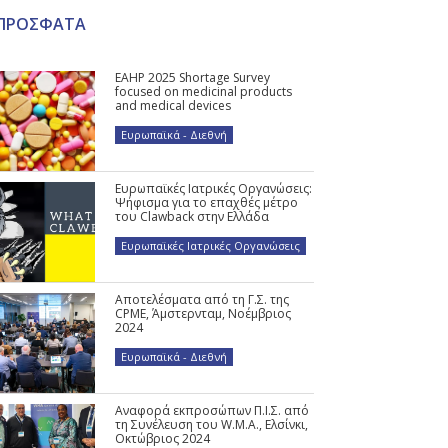
ΠΡΟΣΦΑΤΑ
EAHP 2025 Shortage Survey
focused on medicinal products
and medical devices
Ευρωπαϊκά - Διεθνή
Ευρωπαϊκές Ιατρικές Οργανώσεις:
Ψήφισμα για το επαχθές μέτρο
του Clawback στην Ελλάδα
Ευρωπαϊκές Ιατρικές Οργανώσεις
Αποτελέσματα από τη Γ.Σ. της
CPME, Άμστερνταμ, Νοέμβριος
2024
Ευρωπαϊκά - Διεθνή
Αναφορά εκπροσώπων Π.Ι.Σ. από
τη Συνέλευση του W.M.A., Ελσίνκι,
Οκτώβριος 2024