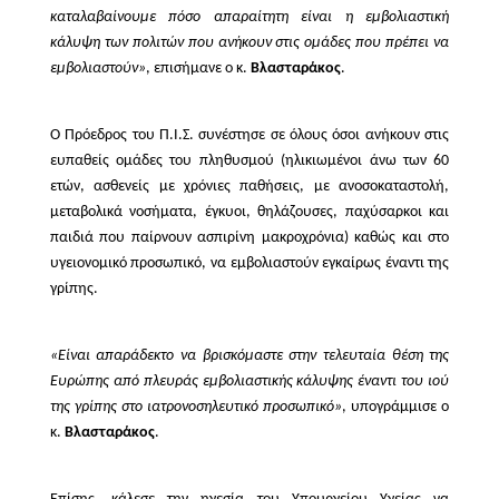
καταλαβαίνουμε πόσο απαραίτητη είναι η εμβολιαστική
κάλυψη των πολιτών που ανήκουν στις ομάδες που πρέπει να
εμβολιαστούν»
, επισήμανε ο κ.
Βλασταράκος
.
Ο Πρόεδρος του Π.Ι.Σ. συνέστησε σε όλους όσοι ανήκουν στις
ευπαθείς ομάδες του πληθυσμού
(ηλικιωμένοι άνω των 60
ετών, ασθενείς με χρόνιες παθήσεις, με ανοσοκαταστολή,
μεταβολικά νοσήματα, έγκυοι, θηλάζουσες, παχύσαρκοι και
παιδιά που παίρνουν ασπιρίνη μακροχρόνια) καθώς και στο
υγειονομικό προσωπικό, ν
α εμβολιαστούν εγκαίρως έναντι της
γρίπης.
«Είναι απαράδεκτο να βρισκόμαστε στην τελευταία θέση της
Ευρώπης από πλευράς εμβολιαστικής κάλυψης έναντι του ιού
της γρίπης στο ιατρονοσηλευτικό προσωπικό»
, υπογράμμισε ο
κ.
Βλασταράκος
.