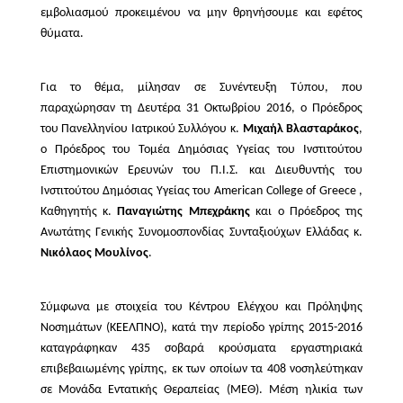
εμβολιασμού προκειμένου να μην θρηνήσουμε και εφέτος
θύματα.
Για το θέμα, μίλησαν σε Συνέντευξη Τύπου, που
παραχώρησαν τη Δευτέρα 31 Οκτωβρίου 2016, ο Πρόεδρος
του Πανελληνίου Ιατρικού Συλλόγου κ.
Μιχαήλ Βλασταράκος
,
ο Πρόεδρος του Τομέα Δημόσιας Υγείας του Ινστιτούτου
Επιστημονικών Ερευνών του Π.Ι.Σ. και Διευθυντής του
Ινστιτούτου Δημόσιας Υγείας του
American
College
of
Greece
,
Καθηγητής κ.
Παναγιώτης Μπεχράκης
και ο Πρόεδρος της
Ανωτάτης Γενικής Συνομοσπονδίας Συνταξιούχων Ελλάδας κ.
Νικόλαος Μουλίνος
.
Σύμφωνα με στοιχεία του Κέντρου Ελέγχου και Πρόληψης
Νοσημάτων (ΚΕΕΛΠΝΟ), κατά την περίοδο γρίπης 2015-2016
καταγράφηκαν 435 σοβαρά κρούσματα εργαστηριακά
επιβεβαιωμένης γρίπης, εκ των οποίων τα 408 νοσηλεύτηκαν
σε Μονάδα Εντατικής Θεραπείας (ΜΕΘ). Μέση ηλικία των