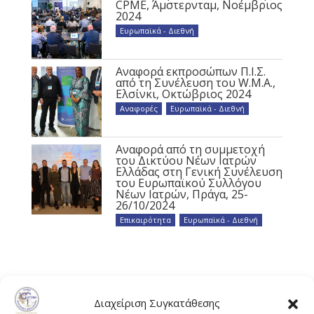
CPME, Άμστερνταμ, Νοέμβριος
2024
Ευρωπαϊκά - Διεθνή
Αναφορά εκπροσώπων Π.Ι.Σ.
από τη Συνέλευση του W.M.A.,
Ελσίνκι, Οκτώβριος 2024
Αναφορές
,
Ευρωπαϊκά - Διεθνή
Αναφορά από τη συμμετοχή
του Δικτύου Νέων Ιατρών
Ελλάδας στη Γενική Συνέλευση
του Ευρωπαϊκού Συλλόγου
Νέων Ιατρών, Πράγα, 25-
26/10/2024
Επικαιρότητα
,
Ευρωπαϊκά - Διεθνή
Διαχείριση Συγκατάθεσης