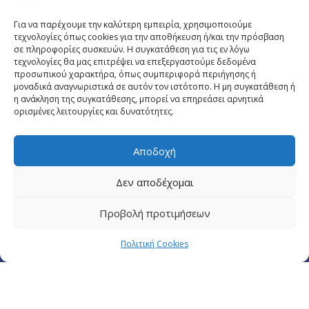
Για να παρέχουμε την καλύτερη εμπειρία, χρησιμοποιούμε
τεχνολογίες όπως cookies για την αποθήκευση ή/και την πρόσβαση
σε πληροφορίες συσκευών. Η συγκατάθεση για τις εν λόγω
τεχνολογίες θα μας επιτρέψει να επεξεργαστούμε δεδομένα
προσωπικού χαρακτήρα, όπως συμπεριφορά περιήγησης ή
μοναδικά αναγνωριστικά σε αυτόν τον ιστότοπο. Η μη συγκατάθεση ή
η ανάκληση της συγκατάθεσης, μπορεί να επηρεάσει αρνητικά
ορισμένες λειτουργίες και δυνατότητες.
Αποδοχή
Πλουτάρχου 3, 10675 Αθήνα
Email επικοινωνίας:
pisinfo@pis.gr
Δεν αποδέχομαι
Πολιτική Προστασίας Προσωπικών Δεδομένων
Προβολή προτιμήσεων
Πολιτική Cookies
© Copyright pis.gr 2019 - Designed & Hosted by
site4doctor.com
&
my-medical.gr