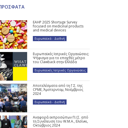
ΠΡΟΣΦΑΤΑ
EAHP 2025 Shortage Survey
focused on medicinal products
and medical devices
Ευρωπαϊκά - Διεθνή
Ευρωπαϊκές Ιατρικές Οργανώσεις:
Ψήφισμα για το επαχθές μέτρο
του Clawback στην Ελλάδα
Ευρωπαϊκές Ιατρικές Οργανώσεις
Αποτελέσματα από τη Γ.Σ. της
CPME, Άμστερνταμ, Νοέμβριος
2024
Ευρωπαϊκά - Διεθνή
Αναφορά εκπροσώπων Π.Ι.Σ. από
τη Συνέλευση του W.M.A., Ελσίνκι,
Οκτώβριος 2024