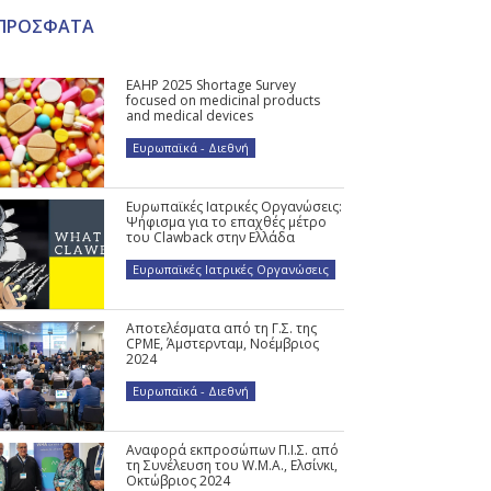
ΠΡΟΣΦΑΤΑ
EAHP 2025 Shortage Survey
focused on medicinal products
and medical devices
Ευρωπαϊκά - Διεθνή
Ευρωπαϊκές Ιατρικές Οργανώσεις:
Ψήφισμα για το επαχθές μέτρο
του Clawback στην Ελλάδα
Ευρωπαϊκές Ιατρικές Οργανώσεις
Αποτελέσματα από τη Γ.Σ. της
CPME, Άμστερνταμ, Νοέμβριος
2024
Ευρωπαϊκά - Διεθνή
Αναφορά εκπροσώπων Π.Ι.Σ. από
τη Συνέλευση του W.M.A., Ελσίνκι,
Οκτώβριος 2024