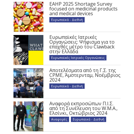
EAHP 2025 Shortage Survey
focused on medicinal products
and medical devices
Ευρωπαϊκά - Διεθνή
Ευρωπαϊκές Ιατρικές
Οργανώσεις: Ψήφισμα για το
επαχθές μέτρο του Clawback
στην Ελλάδα
Ευρωπαϊκές Ιατρικές Οργανώσεις
Αποτελέσματα από τη Γ.Σ. της
CPME, Άμστερνταμ, Νοέμβριος
2024
Ευρωπαϊκά - Διεθνή
Αναφορά εκπροσώπων Π.Ι.Σ.
από τη Συνέλευση του W.M.A.,
Ελσίνκι, Οκτώβριος 2024
Αναφορές
,
Ευρωπαϊκά - Διεθνή