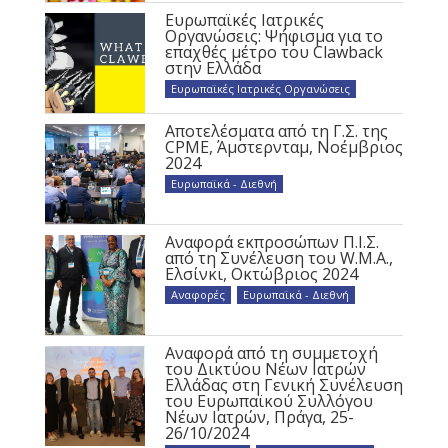
Ευρωπαϊκές Ιατρικές
Οργανώσεις: Ψήφισμα για το
επαχθές μέτρο του Clawback
στην Ελλάδα
Ευρωπαϊκές Ιατρικές Οργανώσεις
Αποτελέσματα από τη Γ.Σ. της
CPME, Άμστερνταμ, Νοέμβριος
2024
Ευρωπαϊκά - Διεθνή
Αναφορά εκπροσώπων Π.Ι.Σ.
από τη Συνέλευση του W.M.A.,
Ελσίνκι, Οκτώβριος 2024
Αναφορές
,
Ευρωπαϊκά - Διεθνή
Αναφορά από τη συμμετοχή
του Δικτύου Νέων Ιατρών
Ελλάδας στη Γενική Συνέλευση
του Ευρωπαϊκού Συλλόγου
Νέων Ιατρών, Πράγα, 25-
26/10/2024