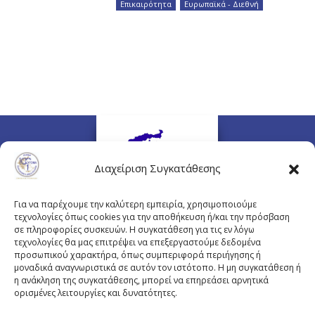
Επικαιρότητα
,
Ευρωπαϊκά - Διεθνή
Διαχείριση Συγκατάθεσης
Για να παρέχουμε την καλύτερη εμπειρία, χρησιμοποιούμε
τεχνολογίες όπως cookies για την αποθήκευση ή/και την πρόσβαση
σε πληροφορίες συσκευών. Η συγκατάθεση για τις εν λόγω
τεχνολογίες θα μας επιτρέψει να επεξεργαστούμε δεδομένα
προσωπικού χαρακτήρα, όπως συμπεριφορά περιήγησης ή
Πλουτάρχου 3, 10675 Αθήνα
μοναδικά αναγνωριστικά σε αυτόν τον ιστότοπο. Η μη συγκατάθεση ή
Email επικοινωνίας:
pisinfo@pis.gr
η ανάκληση της συγκατάθεσης, μπορεί να επηρεάσει αρνητικά
ορισμένες λειτουργίες και δυνατότητες.
Πολιτική Προστασίας Προσωπικών Δεδομένων