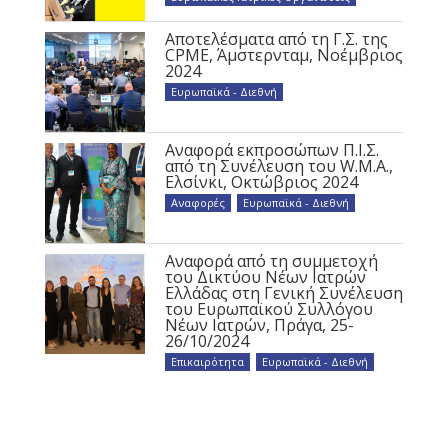
Αποτελέσματα από τη Γ.Σ. της
CPME, Άμστερνταμ, Νοέμβριος
2024
Ευρωπαϊκά - Διεθνή
Αναφορά εκπροσώπων Π.Ι.Σ.
από τη Συνέλευση του W.M.A.,
Ελσίνκι, Οκτώβριος 2024
Αναφορές
,
Ευρωπαϊκά - Διεθνή
Αναφορά από τη συμμετοχή
του Δικτύου Νέων Ιατρών
Ελλάδας στη Γενική Συνέλευση
του Ευρωπαϊκού Συλλόγου
Νέων Ιατρών, Πράγα, 25-
26/10/2024
Επικαιρότητα
,
Ευρωπαϊκά - Διεθνή