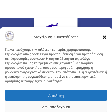
Διαχείριση Συγκατάθεσης
Για να παρέχουμε την καλύτερη εμπειρία, χρησιμοποιούμε
τεχνολογίες όπως cookies για την αποθήκευση ή/και την πρόσβαση
σε πληροφορίες συσκευών. Η συγκατάθεση για τις εν λόγω
τεχνολογίες θα μας επιτρέψει να επεξεργαστούμε δεδομένα
προσωπικού χαρακτήρα, όπως συμπεριφορά περιήγησης ή
Πλουτάρχου 3, 10675 Αθήνα
μοναδικά αναγνωριστικά σε αυτόν τον ιστότοπο. Η μη συγκατάθεση ή
Email επικοινωνίας:
pisinfo@pis.gr
η ανάκληση της συγκατάθεσης, μπορεί να επηρεάσει αρνητικά
ορισμένες λειτουργίες και δυνατότητες.
Πολιτική Προστασίας Προσωπικών Δεδομένων
Αποδοχή
Δεν αποδέχομαι