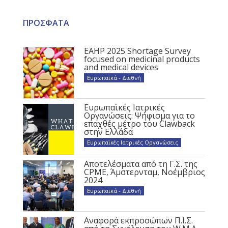
ΠΡΟΣΦΑΤΑ
EAHP 2025 Shortage Survey
focused on medicinal products
and medical devices
Ευρωπαϊκά - Διεθνή
Ευρωπαϊκές Ιατρικές
Οργανώσεις: Ψήφισμα για το
επαχθές μέτρο του Clawback
στην Ελλάδα
Ευρωπαϊκές Ιατρικές Οργανώσεις
Αποτελέσματα από τη Γ.Σ. της
CPME, Άμστερνταμ, Νοέμβριος
2024
Ευρωπαϊκά - Διεθνή
Αναφορά εκπροσώπων Π.Ι.Σ.