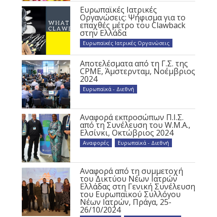
Ευρωπαϊκές Ιατρικές
Οργανώσεις: Ψήφισμα για το
επαχθές μέτρο του Clawback
στην Ελλάδα
Ευρωπαϊκές Ιατρικές Οργανώσεις
Αποτελέσματα από τη Γ.Σ. της
CPME, Άμστερνταμ, Νοέμβριος
2024
Ευρωπαϊκά - Διεθνή
Αναφορά εκπροσώπων Π.Ι.Σ.
από τη Συνέλευση του W.M.A.,
Ελσίνκι, Οκτώβριος 2024
Αναφορές
,
Ευρωπαϊκά - Διεθνή
Αναφορά από τη συμμετοχή
του Δικτύου Νέων Ιατρών
Ελλάδας στη Γενική Συνέλευση
του Ευρωπαϊκού Συλλόγου
Νέων Ιατρών, Πράγα, 25-
26/10/2024