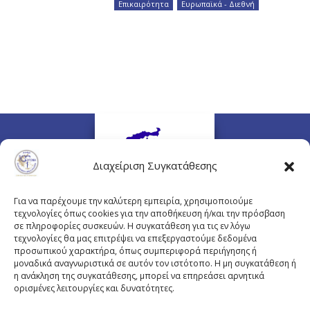
Επικαιρότητα
,
Ευρωπαϊκά - Διεθνή
Διαχείριση Συγκατάθεσης
Για να παρέχουμε την καλύτερη εμπειρία, χρησιμοποιούμε
τεχνολογίες όπως cookies για την αποθήκευση ή/και την πρόσβαση
σε πληροφορίες συσκευών. Η συγκατάθεση για τις εν λόγω
τεχνολογίες θα μας επιτρέψει να επεξεργαστούμε δεδομένα
προσωπικού χαρακτήρα, όπως συμπεριφορά περιήγησης ή
Πλουτάρχου 3, 10675 Αθήνα
μοναδικά αναγνωριστικά σε αυτόν τον ιστότοπο. Η μη συγκατάθεση ή
Email επικοινωνίας:
pisinfo@pis.gr
η ανάκληση της συγκατάθεσης, μπορεί να επηρεάσει αρνητικά
ορισμένες λειτουργίες και δυνατότητες.
Πολιτική Προστασίας Προσωπικών Δεδομένων