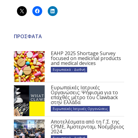
ΠΡΟΣΦΑΤΑ
EAHP 2025 Shortage Survey
focused on medicinal products
and medical devices
Ευρωπαϊκά - Διεθνή
Ευρωπαϊκές Ιατρικές
Οργανώσεις: Ψήφισμα για το
επαχθές μέτρο του Clawback
στην Ελλάδα
Ευρωπαϊκές Ιατρικές Οργανώσεις
Αποτελέσματα από τη Γ.Σ. της
CPME, Άμστερνταμ, Νοέμβριος
2024
Ευρωπαϊκά - Διεθνή