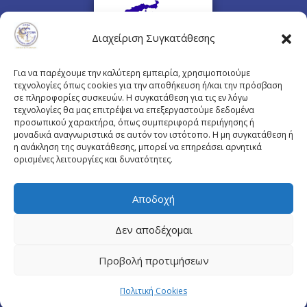
Διαχείριση Συγκατάθεσης
Για να παρέχουμε την καλύτερη εμπειρία, χρησιμοποιούμε
τεχνολογίες όπως cookies για την αποθήκευση ή/και την πρόσβαση
σε πληροφορίες συσκευών. Η συγκατάθεση για τις εν λόγω
τεχνολογίες θα μας επιτρέψει να επεξεργαστούμε δεδομένα
προσωπικού χαρακτήρα, όπως συμπεριφορά περιήγησης ή
Πλουτάρχου 3, 10675 Αθήνα
μοναδικά αναγνωριστικά σε αυτόν τον ιστότοπο. Η μη συγκατάθεση ή
Email επικοινωνίας:
pisinfo@pis.gr
η ανάκληση της συγκατάθεσης, μπορεί να επηρεάσει αρνητικά
ορισμένες λειτουργίες και δυνατότητες.
Πολιτική Προστασίας Προσωπικών Δεδομένων
Αποδοχή
Δεν αποδέχομαι
© Copyright pis.gr 2019 - Designed & Hosted by
Προβολή προτιμήσεων
site4doctor.com
&
my-medical.gr
Πολιτική Cookies