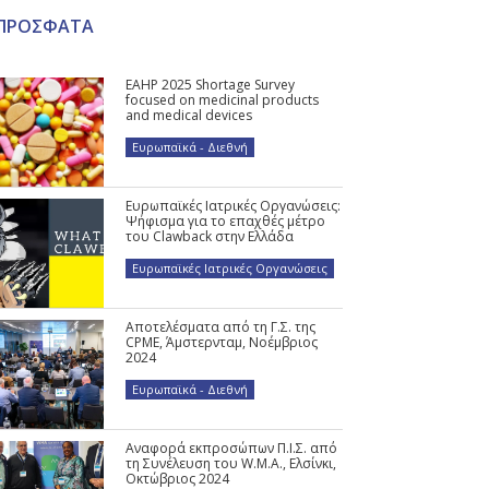
ΠΡΟΣΦΑΤΑ
EAHP 2025 Shortage Survey
focused on medicinal products
and medical devices
Ευρωπαϊκά - Διεθνή
Ευρωπαϊκές Ιατρικές Οργανώσεις:
Ψήφισμα για το επαχθές μέτρο
του Clawback στην Ελλάδα
Ευρωπαϊκές Ιατρικές Οργανώσεις
Αποτελέσματα από τη Γ.Σ. της
CPME, Άμστερνταμ, Νοέμβριος
2024
Ευρωπαϊκά - Διεθνή
Αναφορά εκπροσώπων Π.Ι.Σ. από
τη Συνέλευση του W.M.A., Ελσίνκι,
Οκτώβριος 2024