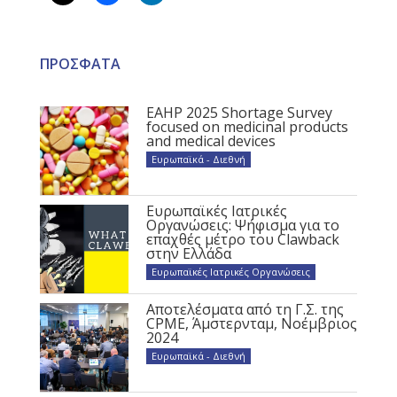
ΠΡΟΣΦΑΤΑ
EAHP 2025 Shortage Survey
focused on medicinal products
and medical devices
Ευρωπαϊκά - Διεθνή
Ευρωπαϊκές Ιατρικές
Οργανώσεις: Ψήφισμα για το
επαχθές μέτρο του Clawback
στην Ελλάδα
Ευρωπαϊκές Ιατρικές Οργανώσεις
Αποτελέσματα από τη Γ.Σ. της
CPME, Άμστερνταμ, Νοέμβριος
2024
Ευρωπαϊκά - Διεθνή