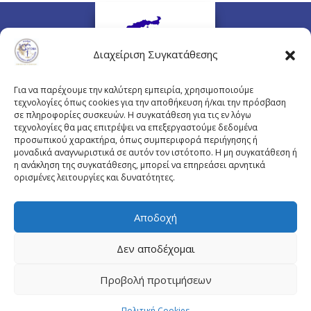
Διαχείριση Συγκατάθεσης
Για να παρέχουμε την καλύτερη εμπειρία, χρησιμοποιούμε
τεχνολογίες όπως cookies για την αποθήκευση ή/και την πρόσβαση
σε πληροφορίες συσκευών. Η συγκατάθεση για τις εν λόγω
τεχνολογίες θα μας επιτρέψει να επεξεργαστούμε δεδομένα
προσωπικού χαρακτήρα, όπως συμπεριφορά περιήγησης ή
Πλουτάρχου 3, 10675 Αθήνα
μοναδικά αναγνωριστικά σε αυτόν τον ιστότοπο. Η μη συγκατάθεση ή
Email επικοινωνίας:
pisinfo@pis.gr
η ανάκληση της συγκατάθεσης, μπορεί να επηρεάσει αρνητικά
ορισμένες λειτουργίες και δυνατότητες.
Πολιτική Προστασίας Προσωπικών Δεδομένων
Αποδοχή
Δεν αποδέχομαι
© Copyright pis.gr 2019 - Designed & Hosted by
Προβολή προτιμήσεων
site4doctor.com
&
my-medical.gr
Πολιτική Cookies