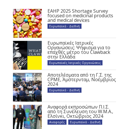
EAHP 2025 Shortage Survey
focused on medicinal products
and medical devices
Ευρωπαϊκά - Διεθνή
Ευρωπαϊκές Ιατρικές
Οργανώσεις: Ψήφισμα για το
επαχθές μέτρο του Clawback
στην Ελλάδα
Ευρωπαϊκές Ιατρικές Οργανώσεις
Αποτελέσματα από τη Γ.Σ. της
CPME, Άμστερνταμ, Νοέμβριος
2024
Ευρωπαϊκά - Διεθνή
Αναφορά εκπροσώπων Π.Ι.Σ.
από τη Συνέλευση του W.M.A.,
Ελσίνκι, Οκτώβριος 2024
Αναφορές
,
Ευρωπαϊκά - Διεθνή