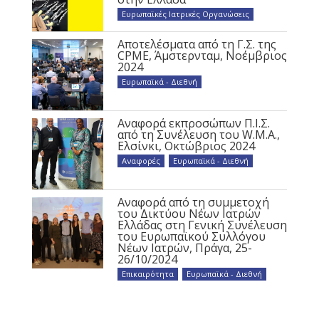
Ευρωπαϊκές Ιατρικές Οργανώσεις
Αποτελέσματα από τη Γ.Σ. της
CPME, Άμστερνταμ, Νοέμβριος
2024
Ευρωπαϊκά - Διεθνή
Αναφορά εκπροσώπων Π.Ι.Σ.
από τη Συνέλευση του W.M.A.,
Ελσίνκι, Οκτώβριος 2024
Αναφορές
,
Ευρωπαϊκά - Διεθνή
Αναφορά από τη συμμετοχή
του Δικτύου Νέων Ιατρών
Ελλάδας στη Γενική Συνέλευση
του Ευρωπαϊκού Συλλόγου
Νέων Ιατρών, Πράγα, 25-
26/10/2024
Επικαιρότητα
,
Ευρωπαϊκά - Διεθνή