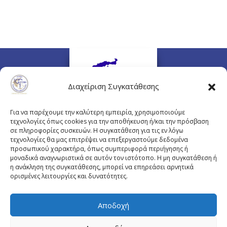
Διαχείριση Συγκατάθεσης
Για να παρέχουμε την καλύτερη εμπειρία, χρησιμοποιούμε
τεχνολογίες όπως cookies για την αποθήκευση ή/και την πρόσβαση
σε πληροφορίες συσκευών. Η συγκατάθεση για τις εν λόγω
τεχνολογίες θα μας επιτρέψει να επεξεργαστούμε δεδομένα
προσωπικού χαρακτήρα, όπως συμπεριφορά περιήγησης ή
Πλουτάρχου 3, 10675 Αθήνα
μοναδικά αναγνωριστικά σε αυτόν τον ιστότοπο. Η μη συγκατάθεση ή
Email επικοινωνίας:
pisinfo@pis.gr
η ανάκληση της συγκατάθεσης, μπορεί να επηρεάσει αρνητικά
ορισμένες λειτουργίες και δυνατότητες.
Πολιτική Προστασίας Προσωπικών Δεδομένων
Αποδοχή