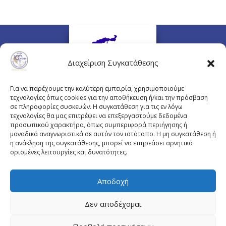
Διαχείριση Συγκατάθεσης
Για να παρέχουμε την καλύτερη εμπειρία, χρησιμοποιούμε
τεχνολογίες όπως cookies για την αποθήκευση ή/και την πρόσβαση
σε πληροφορίες συσκευών. Η συγκατάθεση για τις εν λόγω
τεχνολογίες θα μας επιτρέψει να επεξεργαστούμε δεδομένα
προσωπικού χαρακτήρα, όπως συμπεριφορά περιήγησης ή
Πλουτάρχου 3, 10675 Αθήνα
μοναδικά αναγνωριστικά σε αυτόν τον ιστότοπο. Η μη συγκατάθεση ή
Email επικοινωνίας:
pisinfo@pis.gr
η ανάκληση της συγκατάθεσης, μπορεί να επηρεάσει αρνητικά
ορισμένες λειτουργίες και δυνατότητες.
Πολιτική Προστασίας Προσωπικών Δεδομένων
Αποδοχή
Δεν αποδέχομαι
© Copyright pis.gr 2019 - Designed & Hosted by