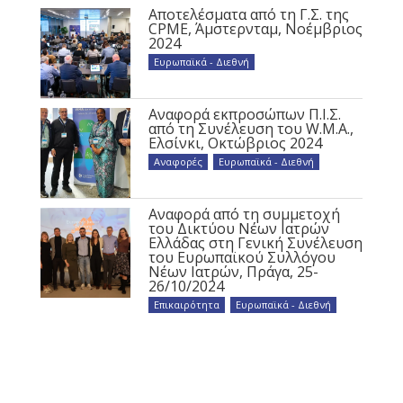
Αποτελέσματα από τη Γ.Σ. της
CPME, Άμστερνταμ, Νοέμβριος
2024
Ευρωπαϊκά - Διεθνή
Αναφορά εκπροσώπων Π.Ι.Σ.
από τη Συνέλευση του W.M.A.,
Ελσίνκι, Οκτώβριος 2024
Αναφορές
,
Ευρωπαϊκά - Διεθνή
Αναφορά από τη συμμετοχή
του Δικτύου Νέων Ιατρών
Ελλάδας στη Γενική Συνέλευση
του Ευρωπαϊκού Συλλόγου
Νέων Ιατρών, Πράγα, 25-
26/10/2024
Επικαιρότητα
,
Ευρωπαϊκά - Διεθνή