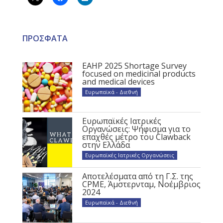
ΠΡΟΣΦΑΤΑ
EAHP 2025 Shortage Survey
focused on medicinal products
and medical devices
Ευρωπαϊκά - Διεθνή
Ευρωπαϊκές Ιατρικές
Οργανώσεις: Ψήφισμα για το
επαχθές μέτρο του Clawback
στην Ελλάδα
Ευρωπαϊκές Ιατρικές Οργανώσεις
Αποτελέσματα από τη Γ.Σ. της
CPME, Άμστερνταμ, Νοέμβριος
2024
Ευρωπαϊκά - Διεθνή