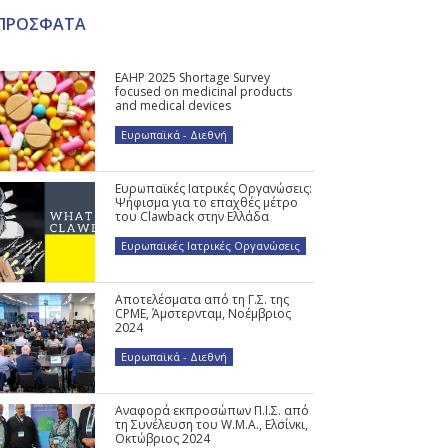
ΠΡΟΣΦΑΤΑ
EAHP 2025 Shortage Survey
focused on medicinal products
and medical devices
Ευρωπαϊκά - Διεθνή
Ευρωπαϊκές Ιατρικές Οργανώσεις:
Ψήφισμα για το επαχθές μέτρο
του Clawback στην Ελλάδα
Ευρωπαϊκές Ιατρικές Οργανώσεις
Αποτελέσματα από τη Γ.Σ. της
CPME, Άμστερνταμ, Νοέμβριος
2024
Ευρωπαϊκά - Διεθνή
Αναφορά εκπροσώπων Π.Ι.Σ. από
τη Συνέλευση του W.M.A., Ελσίνκι,
Οκτώβριος 2024