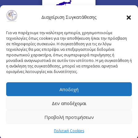
Διαχείριση Συγκατάθεσης
Για να παρέχουμε την καλύτερη εμπειρία, χρησιμοποιούμε
τεχνολογίες όπως cookies για την αποθήκευση ή/και την πρόσβαση
σε πληροφορίες συσκευών. Η συγκατάθεση για τις εν λόγω
τεχνολογίες θα μας επιτρέψει να επεξεργαστούμε δεδομένα
προσωπικού χαρακτήρα, όπως συμπεριφορά περιήγησης ή
Πλουτάρχου 3, 10675 Αθήνα
μοναδικά αναγνωριστικά σε αυτόν τον ιστότοπο. Η μη συγκατάθεση ή
Email επικοινωνίας:
pisinfo@pis.gr
η ανάκληση της συγκατάθεσης, μπορεί να επηρεάσει αρνητικά
ορισμένες λειτουργίες και δυνατότητες.
Πολιτική Προστασίας Προσωπικών Δεδομένων
Αποδοχή
Δεν αποδέχομαι
© Copyright pis.gr 2019 - Designed & Hosted by
Προβολή προτιμήσεων
site4doctor.com
&
my-medical.gr
Πολιτική Cookies