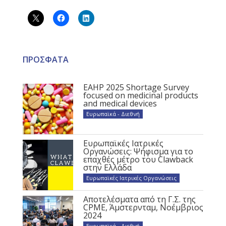
ΠΡΟΣΦΑΤΑ
EAHP 2025 Shortage Survey
focused on medicinal products
and medical devices
Ευρωπαϊκά - Διεθνή
Ευρωπαϊκές Ιατρικές
Οργανώσεις: Ψήφισμα για το
επαχθές μέτρο του Clawback
στην Ελλάδα
Ευρωπαϊκές Ιατρικές Οργανώσεις
Αποτελέσματα από τη Γ.Σ. της
CPME, Άμστερνταμ, Νοέμβριος
2024
Ευρωπαϊκά - Διεθνή