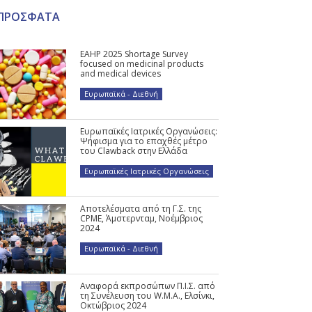
ΠΡΟΣΦΑΤΑ
EAHP 2025 Shortage Survey
focused on medicinal products
and medical devices
Ευρωπαϊκά - Διεθνή
Ευρωπαϊκές Ιατρικές Οργανώσεις:
Ψήφισμα για το επαχθές μέτρο
του Clawback στην Ελλάδα
Ευρωπαϊκές Ιατρικές Οργανώσεις
Αποτελέσματα από τη Γ.Σ. της
CPME, Άμστερνταμ, Νοέμβριος
2024
Ευρωπαϊκά - Διεθνή
Αναφορά εκπροσώπων Π.Ι.Σ. από
τη Συνέλευση του W.M.A., Ελσίνκι,
Οκτώβριος 2024