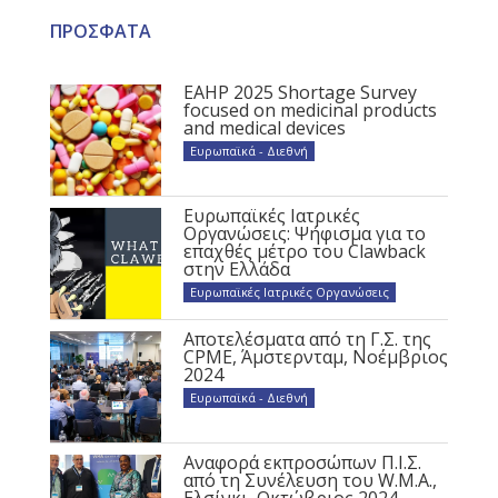
ΠΡΟΣΦΑΤΑ
EAHP 2025 Shortage Survey
focused on medicinal products
and medical devices
Ευρωπαϊκά - Διεθνή
Ευρωπαϊκές Ιατρικές
Οργανώσεις: Ψήφισμα για το
επαχθές μέτρο του Clawback
στην Ελλάδα
Ευρωπαϊκές Ιατρικές Οργανώσεις
Αποτελέσματα από τη Γ.Σ. της
CPME, Άμστερνταμ, Νοέμβριος
2024
Ευρωπαϊκά - Διεθνή
Αναφορά εκπροσώπων Π.Ι.Σ.
από τη Συνέλευση του W.M.A.,