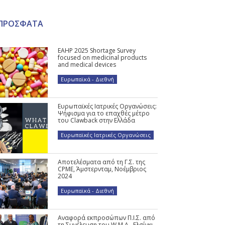
ΠΡΟΣΦΑΤΑ
EAHP 2025 Shortage Survey
focused on medicinal products
and medical devices
Ευρωπαϊκά - Διεθνή
Ευρωπαϊκές Ιατρικές Οργανώσεις:
Ψήφισμα για το επαχθές μέτρο
του Clawback στην Ελλάδα
Ευρωπαϊκές Ιατρικές Οργανώσεις
Αποτελέσματα από τη Γ.Σ. της
CPME, Άμστερνταμ, Νοέμβριος
2024
Ευρωπαϊκά - Διεθνή
Αναφορά εκπροσώπων Π.Ι.Σ. από
τη Συνέλευση του W.M.A., Ελσίνκι,