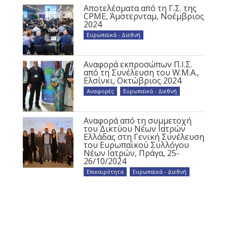
Αποτελέσματα από τη Γ.Σ. της
CPME, Άμστερνταμ, Νοέμβριος
2024
Ευρωπαϊκά - Διεθνή
Αναφορά εκπροσώπων Π.Ι.Σ.
από τη Συνέλευση του W.M.A.,
Ελσίνκι, Οκτώβριος 2024
Αναφορές
,
Ευρωπαϊκά - Διεθνή
Αναφορά από τη συμμετοχή
του Δικτύου Νέων Ιατρών
Ελλάδας στη Γενική Συνέλευση
του Ευρωπαϊκού Συλλόγου
Νέων Ιατρών, Πράγα, 25-
26/10/2024
Επικαιρότητα
,
Ευρωπαϊκά - Διεθνή