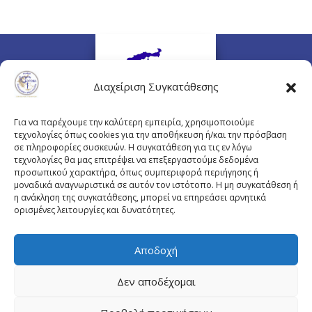
Διαχείριση Συγκατάθεσης
Για να παρέχουμε την καλύτερη εμπειρία, χρησιμοποιούμε
τεχνολογίες όπως cookies για την αποθήκευση ή/και την πρόσβαση
σε πληροφορίες συσκευών. Η συγκατάθεση για τις εν λόγω
τεχνολογίες θα μας επιτρέψει να επεξεργαστούμε δεδομένα
προσωπικού χαρακτήρα, όπως συμπεριφορά περιήγησης ή
Πλουτάρχου 3, 10675 Αθήνα
μοναδικά αναγνωριστικά σε αυτόν τον ιστότοπο. Η μη συγκατάθεση ή
Email επικοινωνίας:
pisinfo@pis.gr
η ανάκληση της συγκατάθεσης, μπορεί να επηρεάσει αρνητικά
ορισμένες λειτουργίες και δυνατότητες.
Πολιτική Προστασίας Προσωπικών Δεδομένων
Αποδοχή
Δεν αποδέχομαι
© Copyright pis.gr 2019 - Designed & Hosted by