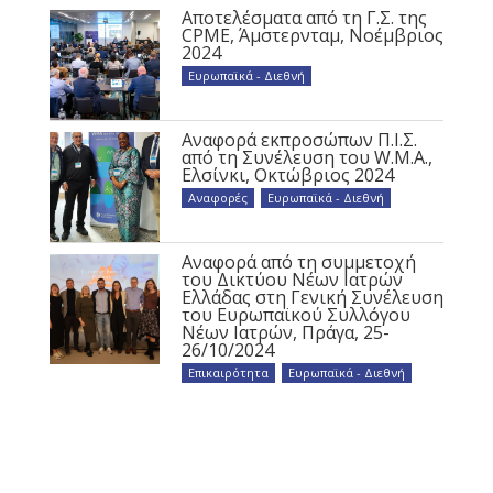
Αποτελέσματα από τη Γ.Σ. της
CPME, Άμστερνταμ, Νοέμβριος
2024
Ευρωπαϊκά - Διεθνή
Αναφορά εκπροσώπων Π.Ι.Σ.
από τη Συνέλευση του W.M.A.,
Ελσίνκι, Οκτώβριος 2024
Αναφορές
,
Ευρωπαϊκά - Διεθνή
Αναφορά από τη συμμετοχή
του Δικτύου Νέων Ιατρών
Ελλάδας στη Γενική Συνέλευση
του Ευρωπαϊκού Συλλόγου
Νέων Ιατρών, Πράγα, 25-
26/10/2024
Επικαιρότητα
,
Ευρωπαϊκά - Διεθνή