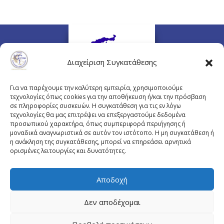
Διαχείριση Συγκατάθεσης
Για να παρέχουμε την καλύτερη εμπειρία, χρησιμοποιούμε
τεχνολογίες όπως cookies για την αποθήκευση ή/και την πρόσβαση
σε πληροφορίες συσκευών. Η συγκατάθεση για τις εν λόγω
τεχνολογίες θα μας επιτρέψει να επεξεργαστούμε δεδομένα
προσωπικού χαρακτήρα, όπως συμπεριφορά περιήγησης ή
Πλουτάρχου 3, 10675 Αθήνα
μοναδικά αναγνωριστικά σε αυτόν τον ιστότοπο. Η μη συγκατάθεση ή
Email επικοινωνίας:
pisinfo@pis.gr
η ανάκληση της συγκατάθεσης, μπορεί να επηρεάσει αρνητικά
ορισμένες λειτουργίες και δυνατότητες.
Πολιτική Προστασίας Προσωπικών Δεδομένων
Αποδοχή
Δεν αποδέχομαι
© Copyright pis.gr 2019 - Designed & Hosted by