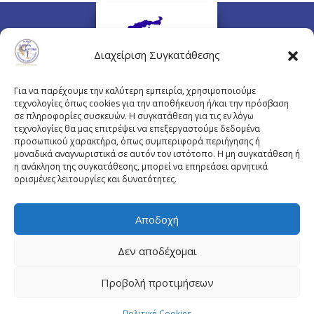
Διαχείριση Συγκατάθεσης
Για να παρέχουμε την καλύτερη εμπειρία, χρησιμοποιούμε
τεχνολογίες όπως cookies για την αποθήκευση ή/και την πρόσβαση
σε πληροφορίες συσκευών. Η συγκατάθεση για τις εν λόγω
τεχνολογίες θα μας επιτρέψει να επεξεργαστούμε δεδομένα
προσωπικού χαρακτήρα, όπως συμπεριφορά περιήγησης ή
Πλουτάρχου 3, 10675 Αθήνα
μοναδικά αναγνωριστικά σε αυτόν τον ιστότοπο. Η μη συγκατάθεση ή
Email επικοινωνίας:
pisinfo@pis.gr
η ανάκληση της συγκατάθεσης, μπορεί να επηρεάσει αρνητικά
ορισμένες λειτουργίες και δυνατότητες.
Πολιτική Προστασίας Προσωπικών Δεδομένων
Αποδοχή
Δεν αποδέχομαι
© Copyright pis.gr 2019 - Designed & Hosted by
Προβολή προτιμήσεων
site4doctor.com
&
my-medical.gr
Πολιτική Cookies