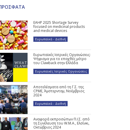
ΠΡΟΣΦΑΤΑ
EAHP 2025 Shortage Survey
focused on medicinal products
and medical devices
Ευρωπαϊκά - Διεθνή
Ευρωπαϊκές Ιατρικές Οργανώσεις:
Ψήφισμα για το επαχθές μέτρο
του Clawback στην Ελλάδα
Ευρωπαϊκές Ιατρικές Οργανώσεις
Αποτελέσματα από τη Γ.Σ. της
CPME, Άμστερνταμ, Νοέμβριος
2024
Ευρωπαϊκά - Διεθνή
Αναφορά εκπροσώπων Π.Ι.Σ. από
τη Συνέλευση του W.M.A., Ελσίνκι,
Οκτώβριος 2024