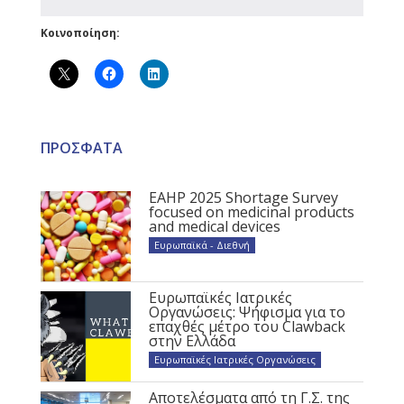
Κοινοποίηση:
ΠΡΟΣΦΑΤΑ
EAHP 2025 Shortage Survey
focused on medicinal products
and medical devices
Ευρωπαϊκά - Διεθνή
Ευρωπαϊκές Ιατρικές
Οργανώσεις: Ψήφισμα για το
επαχθές μέτρο του Clawback
στην Ελλάδα
Ευρωπαϊκές Ιατρικές Οργανώσεις
Αποτελέσματα από τη Γ.Σ. της