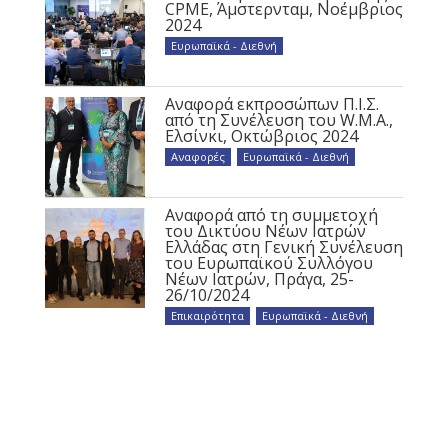
CPME, Άμστερνταμ, Νοέμβριος
2024
Ευρωπαϊκά - Διεθνή
Αναφορά εκπροσώπων Π.Ι.Σ.
από τη Συνέλευση του W.M.A.,
Ελσίνκι, Οκτώβριος 2024
Αναφορές
,
Ευρωπαϊκά - Διεθνή
Αναφορά από τη συμμετοχή
του Δικτύου Νέων Ιατρών
Ελλάδας στη Γενική Συνέλευση
του Ευρωπαϊκού Συλλόγου
Νέων Ιατρών, Πράγα, 25-
26/10/2024
Επικαιρότητα
,
Ευρωπαϊκά - Διεθνή