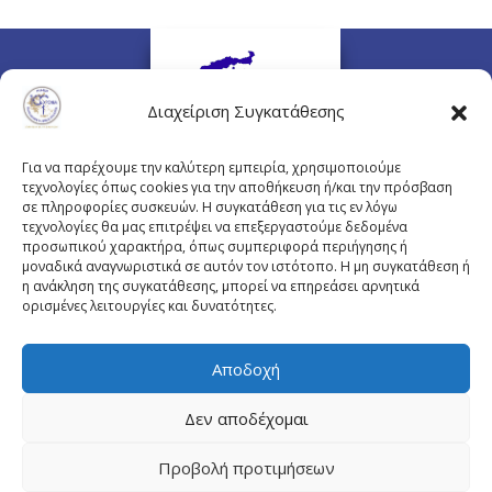
Διαχείριση Συγκατάθεσης
Για να παρέχουμε την καλύτερη εμπειρία, χρησιμοποιούμε
τεχνολογίες όπως cookies για την αποθήκευση ή/και την πρόσβαση
σε πληροφορίες συσκευών. Η συγκατάθεση για τις εν λόγω
τεχνολογίες θα μας επιτρέψει να επεξεργαστούμε δεδομένα
προσωπικού χαρακτήρα, όπως συμπεριφορά περιήγησης ή
Πλουτάρχου 3, 10675 Αθήνα
μοναδικά αναγνωριστικά σε αυτόν τον ιστότοπο. Η μη συγκατάθεση ή
Email επικοινωνίας:
pisinfo@pis.gr
η ανάκληση της συγκατάθεσης, μπορεί να επηρεάσει αρνητικά
ορισμένες λειτουργίες και δυνατότητες.
Πολιτική Προστασίας Προσωπικών Δεδομένων
Αποδοχή
Δεν αποδέχομαι
© Copyright pis.gr 2019 - Designed & Hosted by
Προβολή προτιμήσεων
site4doctor.com
&
my-medical.gr