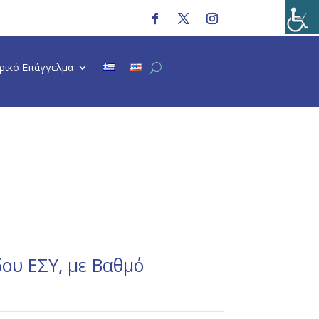
τρικό Επάγγελμα
δου ΕΣΥ, με Βαθμό