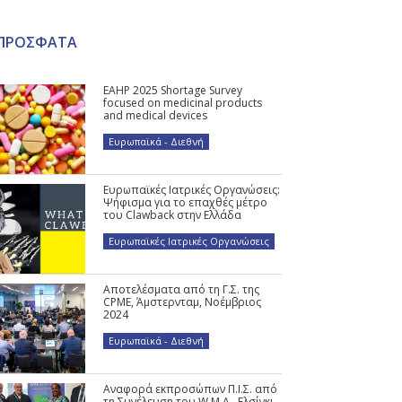
ΠΡΟΣΦΑΤΑ
EAHP 2025 Shortage Survey
focused on medicinal products
and medical devices
Ευρωπαϊκά - Διεθνή
Ευρωπαϊκές Ιατρικές Οργανώσεις:
Ψήφισμα για το επαχθές μέτρο
του Clawback στην Ελλάδα
Ευρωπαϊκές Ιατρικές Οργανώσεις
Αποτελέσματα από τη Γ.Σ. της
CPME, Άμστερνταμ, Νοέμβριος
2024
Ευρωπαϊκά - Διεθνή
Αναφορά εκπροσώπων Π.Ι.Σ. από
τη Συνέλευση του W.M.A., Ελσίνκι,