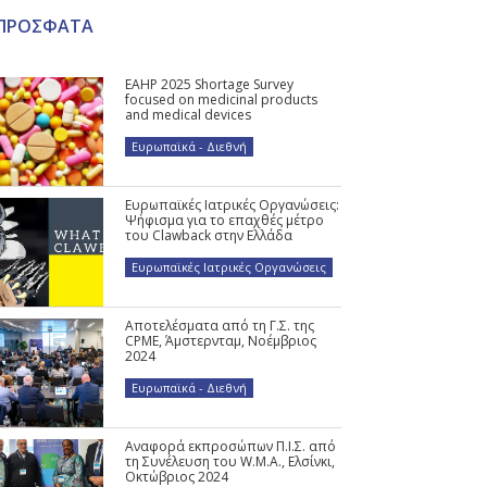
ΠΡΟΣΦΑΤΑ
EAHP 2025 Shortage Survey
focused on medicinal products
and medical devices
Ευρωπαϊκά - Διεθνή
Ευρωπαϊκές Ιατρικές Οργανώσεις:
Ψήφισμα για το επαχθές μέτρο
του Clawback στην Ελλάδα
Ευρωπαϊκές Ιατρικές Οργανώσεις
Αποτελέσματα από τη Γ.Σ. της
CPME, Άμστερνταμ, Νοέμβριος
2024
Ευρωπαϊκά - Διεθνή
Αναφορά εκπροσώπων Π.Ι.Σ. από
τη Συνέλευση του W.M.A., Ελσίνκι,
Οκτώβριος 2024