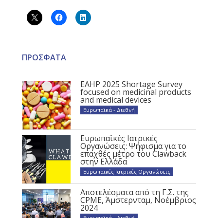
ΠΡΟΣΦΑΤΑ
EAHP 2025 Shortage Survey
focused on medicinal products
and medical devices
Ευρωπαϊκά - Διεθνή
Ευρωπαϊκές Ιατρικές
Οργανώσεις: Ψήφισμα για το
επαχθές μέτρο του Clawback
στην Ελλάδα
Ευρωπαϊκές Ιατρικές Οργανώσεις
Αποτελέσματα από τη Γ.Σ. της
CPME, Άμστερνταμ, Νοέμβριος
2024
Ευρωπαϊκά - Διεθνή