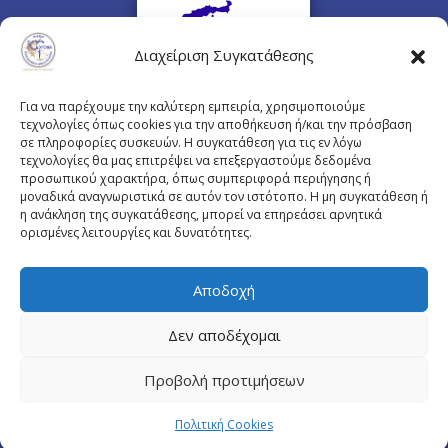
Διαχείριση Συγκατάθεσης
Για να παρέχουμε την καλύτερη εμπειρία, χρησιμοποιούμε
τεχνολογίες όπως cookies για την αποθήκευση ή/και την πρόσβαση
σε πληροφορίες συσκευών. Η συγκατάθεση για τις εν λόγω
τεχνολογίες θα μας επιτρέψει να επεξεργαστούμε δεδομένα
προσωπικού χαρακτήρα, όπως συμπεριφορά περιήγησης ή
Πλουτάρχου 3, 10675 Αθήνα
μοναδικά αναγνωριστικά σε αυτόν τον ιστότοπο. Η μη συγκατάθεση ή
Email επικοινωνίας:
pisinfo@pis.gr
η ανάκληση της συγκατάθεσης, μπορεί να επηρεάσει αρνητικά
ορισμένες λειτουργίες και δυνατότητες.
Πολιτική Προστασίας Προσωπικών Δεδομένων
Αποδοχή
Δεν αποδέχομαι
© Copyright pis.gr 2019 - Designed & Hosted by
Προβολή προτιμήσεων
site4doctor.com
&
my-medical.gr
Πολιτική Cookies