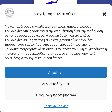
Διαχείριση Συγκατάθεσης
Για να παρέχουμε την καλύτερη εμπειρία, χρησιμοποιούμε
τεχνολογίες όπως cookies για την αποθήκευση ή/και την πρόσβαση
σε πληροφορίες συσκευών. Η συγκατάθεση για τις εν λόγω
τεχνολογίες θα μας επιτρέψει να επεξεργαστούμε δεδομένα
προσωπικού χαρακτήρα, όπως συμπεριφορά περιήγησης ή
Πλουτάρχου 3, 10675 Αθήνα
μοναδικά αναγνωριστικά σε αυτόν τον ιστότοπο. Η μη συγκατάθεση ή
Email επικοινωνίας:
pisinfo@pis.gr
η ανάκληση της συγκατάθεσης, μπορεί να επηρεάσει αρνητικά
ορισμένες λειτουργίες και δυνατότητες.
Πολιτική Προστασίας Προσωπικών Δεδομένων
Αποδοχή
Δεν αποδέχομαι
© Copyright pis.gr 2019 - Designed & Hosted by
Προβολή προτιμήσεων
site4doctor.com
&
my-medical.gr
Πολιτική Cookies