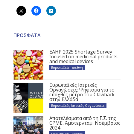
ΠΡΟΣΦΑΤΑ
EAHP 2025 Shortage Survey
focused on medicinal products
and medical devices
Ευρωπαϊκά - Διεθνή
Ευρωπαϊκές Ιατρικές
Οργανώσεις: Ψήφισμα για το
επαχθές μέτρο του Clawback
στην Ελλάδα
Ευρωπαϊκές Ιατρικές Οργανώσεις
Αποτελέσματα από τη Γ.Σ. της
CPME, Άμστερνταμ, Νοέμβριος
2024
Ευρωπαϊκά - Διεθνή