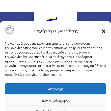
Διαχείριση Συγκατάθεσης
Για να παρέχουμε την καλύτερη εμπειρία, χρησιμοποιούμε
τεχνολογίες όπως cookies για την αποθήκευση ή/και την πρόσβαση
σε πληροφορίες συσκευών. Η συγκατάθεση για τις εν λόγω
τεχνολογίες θα μας επιτρέψει να επεξεργαστούμε δεδομένα
προσωπικού χαρακτήρα, όπως συμπεριφορά περιήγησης ή
Πλουτάρχου 3, 10675 Αθήνα
μοναδικά αναγνωριστικά σε αυτόν τον ιστότοπο. Η μη συγκατάθεση ή
Email επικοινωνίας:
pisinfo@pis.gr
η ανάκληση της συγκατάθεσης, μπορεί να επηρεάσει αρνητικά
ορισμένες λειτουργίες και δυνατότητες.
Πολιτική Προστασίας Προσωπικών Δεδομένων
Αποδοχή
Δεν αποδέχομαι
© Copyright pis.gr 2019 - Designed & Hosted by