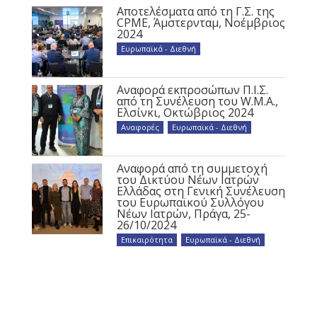
Αποτελέσματα από τη Γ.Σ. της
CPME, Άμστερνταμ, Νοέμβριος
2024
Ευρωπαϊκά - Διεθνή
Αναφορά εκπροσώπων Π.Ι.Σ.
από τη Συνέλευση του W.M.A.,
Ελσίνκι, Οκτώβριος 2024
Αναφορές
,
Ευρωπαϊκά - Διεθνή
Αναφορά από τη συμμετοχή
του Δικτύου Νέων Ιατρών
Ελλάδας στη Γενική Συνέλευση
του Ευρωπαϊκού Συλλόγου
Νέων Ιατρών, Πράγα, 25-
26/10/2024
Επικαιρότητα
,
Ευρωπαϊκά - Διεθνή