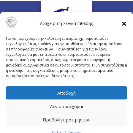
Διαχείριση Συγκατάθεσης
Για να παρέχουμε την καλύτερη εμπειρία, χρησιμοποιούμε
τεχνολογίες όπως cookies για την αποθήκευση ή/και την πρόσβαση
σε πληροφορίες συσκευών. Η συγκατάθεση για τις εν λόγω
τεχνολογίες θα μας επιτρέψει να επεξεργαστούμε δεδομένα
προσωπικού χαρακτήρα, όπως συμπεριφορά περιήγησης ή
Πλουτάρχου 3, 10675 Αθήνα
μοναδικά αναγνωριστικά σε αυτόν τον ιστότοπο. Η μη συγκατάθεση ή
Email επικοινωνίας:
pisinfo@pis.gr
η ανάκληση της συγκατάθεσης, μπορεί να επηρεάσει αρνητικά
ορισμένες λειτουργίες και δυνατότητες.
Πολιτική Προστασίας Προσωπικών Δεδομένων
Αποδοχή
Δεν αποδέχομαι
© Copyright pis.gr 2019 - Designed & Hosted by
Προβολή προτιμήσεων
site4doctor.com
&
my-medical.gr
Πολιτική Cookies