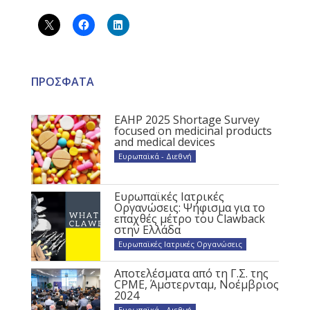
ΠΡΟΣΦΑΤΑ
EAHP 2025 Shortage Survey
focused on medicinal products
and medical devices
Ευρωπαϊκά - Διεθνή
Ευρωπαϊκές Ιατρικές
Οργανώσεις: Ψήφισμα για το
επαχθές μέτρο του Clawback
στην Ελλάδα
Ευρωπαϊκές Ιατρικές Οργανώσεις
Αποτελέσματα από τη Γ.Σ. της
CPME, Άμστερνταμ, Νοέμβριος
2024
Ευρωπαϊκά - Διεθνή