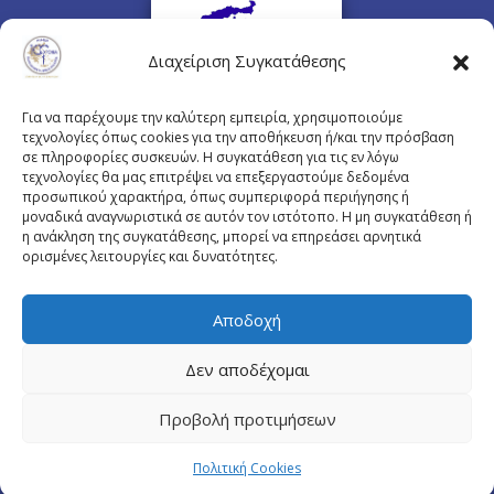
Διαχείριση Συγκατάθεσης
Για να παρέχουμε την καλύτερη εμπειρία, χρησιμοποιούμε
τεχνολογίες όπως cookies για την αποθήκευση ή/και την πρόσβαση
σε πληροφορίες συσκευών. Η συγκατάθεση για τις εν λόγω
τεχνολογίες θα μας επιτρέψει να επεξεργαστούμε δεδομένα
προσωπικού χαρακτήρα, όπως συμπεριφορά περιήγησης ή
Πλουτάρχου 3, 10675 Αθήνα
μοναδικά αναγνωριστικά σε αυτόν τον ιστότοπο. Η μη συγκατάθεση ή
Email επικοινωνίας:
pisinfo@pis.gr
η ανάκληση της συγκατάθεσης, μπορεί να επηρεάσει αρνητικά
ορισμένες λειτουργίες και δυνατότητες.
Πολιτική Προστασίας Προσωπικών Δεδομένων
Αποδοχή
Δεν αποδέχομαι
© Copyright pis.gr 2019 - Designed & Hosted by
Προβολή προτιμήσεων
site4doctor.com
&
my-medical.gr
Πολιτική Cookies